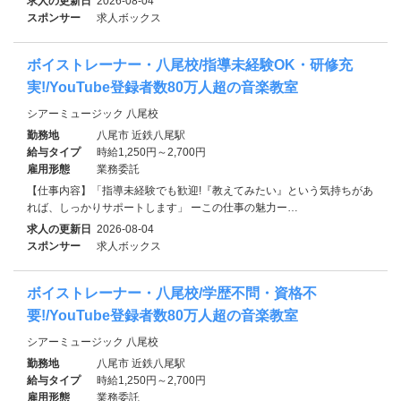
求人の更新日
2026-08-04
スポンサー
求人ボックス
ボイストレーナー・八尾校/指導未経験OK・研修充
実!/YouTube登録者数80万人超の音楽教室
シアーミュージック 八尾校
勤務地
八尾市 近鉄八尾駅
給与タイプ
時給1,250円～2,700円
雇用形態
業務委託
【仕事内容】「指導未経験でも歓迎!『教えてみたい』という気持ちがあ
れば、しっかりサポートします」 ーこの仕事の魅力ー…
求人の更新日
2026-08-04
スポンサー
求人ボックス
ボイストレーナー・八尾校/学歴不問・資格不
要!/YouTube登録者数80万人超の音楽教室
シアーミュージック 八尾校
勤務地
八尾市 近鉄八尾駅
給与タイプ
時給1,250円～2,700円
雇用形態
業務委託