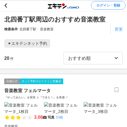
ログイン・登録
北四番丁駅周辺のおすすめ音楽教室
変更
検索条件
北四番丁駅
音楽教室
エキテンネット予約
20
件
店舗公式
ネット予約スピードくじ対象店
音楽教室 フェルマータ
『やってみたい』を実現 ☆『できた！』を実感 ！
3.08
写真
53枚
音楽教室