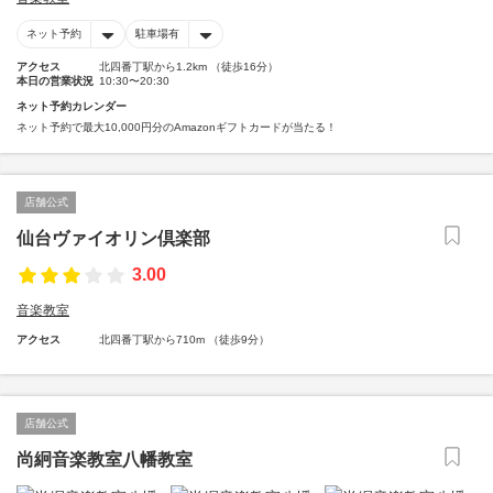
ネット予約
駐車場有
アクセス
北四番丁駅から1.2km （徒歩16分）
本日の営業状況
10:30〜20:30
ネット予約カレンダー
ネット予約で最大10,000円分のAmazonギフトカードが当たる！
店舗公式
仙台ヴァイオリン倶楽部
3.00
音楽教室
アクセス
北四番丁駅から710m （徒歩9分）
店舗公式
尚絅音楽教室八幡教室