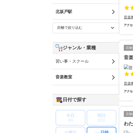
北坂戸駅
音楽
アクセ
ジャンル・業種
店舗
音楽
習い事・スクール
音楽教室
音楽
アクセ
日付で探す
店舗
今日
明日
8/9
8/10
わ
日時
土曜日