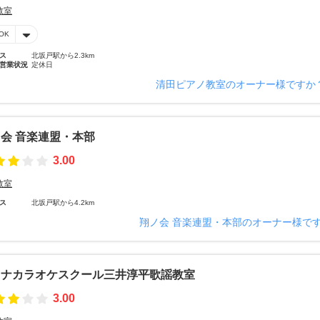
教室
OK
ス
北坂戸駅から2.3km
営業状況
定休日
清田ピアノ教室のオーナー様ですか
会 音楽連盟・本部
3.00
教室
ス
北坂戸駅から4.2km
翔ノ会 音楽連盟・本部のオーナー様で
ヒナカラオケスクール三井淳平歌謡教室
3.00