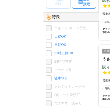
指定
8/15
音楽
特長
駐車
エキテン ネット予約
アクセ
本日の
日祝OK
早朝OK
店舗
21時以降OK
う
24時間営業
クーポン有
駐車場有
音楽
クレジットカード可
日祝
QRコード決済可
アクセ
本日の
電子マネー決済可