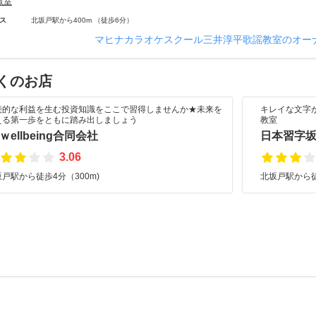
教室
ス
北坂戸駅から400m （徒歩6分）
マヒナカラオケスクール三井淳平歌謡教室のオー
くのお店
続的な利益を生む投資知識をここで習得しませんか★未来を
キレイな文字
える第一歩をともに踏み出しましょう
教室
Sｗellbeing合同会社
日本習字
3.06
戸駅から徒歩4分（300m)
北坂戸駅から徒歩