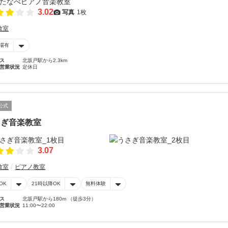
3.02
写真
1枚
教室
場有
ス
北坂戸駅から2.3km
営業状況
定休日
公式
さぎ音楽教室
3.07
教室
ピアノ教室
OK
21時以降OK
無料体験
ス
北坂戸駅から180m （徒歩3分）
営業状況
11:00〜22:00