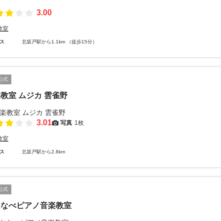
3.00
教室
ス
北坂戸駅から1.1km （徒歩15分）
公式
教室 ムジカ 雲雀野
3.01
写真
1枚
教室
ス
北坂戸駅から2.8km
公式
たなべピアノ音楽教室