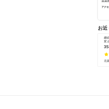
音楽
アクセ
お近
継
変
3
北坂