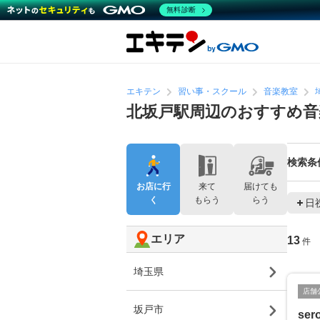
無料診断
エキテン
習い事・スクール
音楽教室
北坂戸駅周辺のおすすめ音
検索条
お店に行
来て
届けても
く
もらう
らう
日
エリア
13
件
埼玉県
店舗
坂戸市
sero