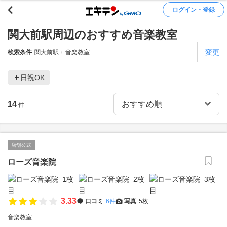
ログイン・登録
関大前駅周辺のおすすめ音楽教室
変更
検索条件
関大前駅
音楽教室
日祝OK
14
件
店舗公式
ローズ音楽院
3.33
口コミ
6件
写真
5枚
音楽教室