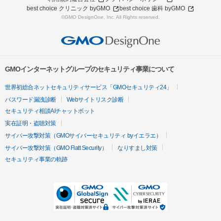
best choice クリニック byGMO
best choice 歯科 byGMO
©GMO DesignOne, Inc. All Rights reserved.
GMOインターネットグループのセキュリティ事業について
世界初総合ネットセキュリティサービス「GMOセキュリティ24」
パスワード漏洩診断
Webサイトリスク診断
セキュリティ相談AIチャットボット
実在証明・盗聴対策
サイバー攻撃対策（GMOサイバーセキュリティ byイエラエ）
サイバー攻撃対策（GMO Flatt Security）
なりすまし対策
セキュリティ事業の軌跡