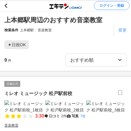
ログイン・登録
上本郷駅周辺のおすすめ音楽教室
変更
検索条件
上本郷駅
音楽教室
日祝OK
9
件
店舗公式
ミレオ ミュージック 松戸駅前校
3.30
口コミ
2件
写真
7枚
音楽教室