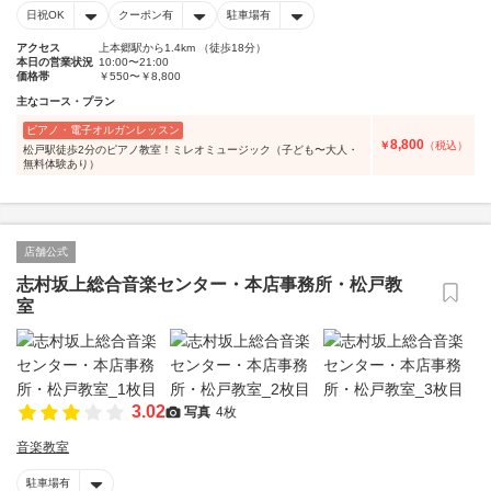
日祝OK
クーポン有
駐車場有
アクセス
上本郷駅から1.4km （徒歩18分）
本日の営業状況
10:00〜21:00
価格帯
￥550〜￥8,800
主なコース・プラン
ピアノ・電子オルガンレッスン
8,800
￥
（税込）
松戸駅徒歩2分のピアノ教室！ミレオミュージック（子ども〜大人・
無料体験あり）
店舗公式
志村坂上総合音楽センター・本店事務所・松戸教
室
3.02
写真
4枚
音楽教室
駐車場有