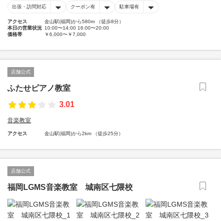
出張・訪問対応
クーポン有
駐車場有
アクセス
金山駅(福岡)から580m （徒歩8分）
本日の営業状況
10:00〜14:00 16:00〜20:00
価格帯
￥6,000〜￥7,000
店舗公式
ふたせピアノ教室
3.01
音楽教室
アクセス
金山駅(福岡)から2km （徒歩25分）
店舗公式
福岡LGMS音楽教室 城南区七隈校