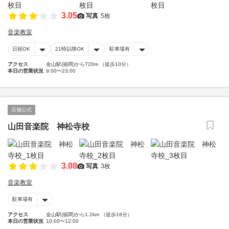
3.05
写真
5枚
音楽教室
日祝OK
21時以降OK
駐車場有
アクセス
金山駅(福岡)から720m （徒歩10分）
本日の営業状況
9:00〜23:00
店舗公式
山田音楽院 神松寺校
3.08
写真
3枚
音楽教室
駐車場有
アクセス
金山駅(福岡)から1.2km （徒歩16分）
本日の営業状況
10:00〜12:00