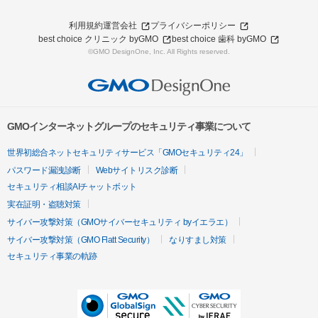
利用規約
運営会社
プライバシーポリシー
best choice クリニック byGMO
best choice 歯科 byGMO
©GMO DesignOne, Inc. All Rights reserved.
GMOインターネットグループのセキュリティ事業について
世界初総合ネットセキュリティサービス「GMOセキュリティ24」
パスワード漏洩診断
Webサイトリスク診断
セキュリティ相談AIチャットボット
実在証明・盗聴対策
サイバー攻撃対策（GMOサイバーセキュリティ byイエラエ）
サイバー攻撃対策（GMO Flatt Security）
なりすまし対策
セキュリティ事業の軌跡