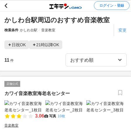
ログイン・登録
かしわ台駅周辺のおすすめ音楽教室
変更
検索条件
かしわ台駅
音楽教室
日祝OK
21時以降OK
11
件
店舗公式
カワイ音楽教室海老名センター
3.06
写真
10枚
音楽教室