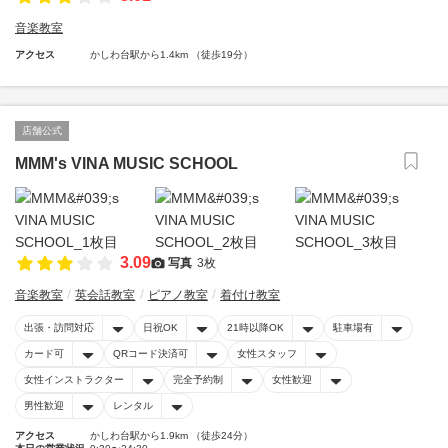
音楽教室
アクセス
かしわ台駅から1.4km （徒歩19分）
店舗公式
MMM's VINA MUSIC SCHOOL
3.09
写真
3枚
音楽教室
英会話教室
ピアノ教室
着付け教室
出張・訪問対応
日祝OK
21時以降OK
駐車場有
カード可
QRコード決済可
女性スタッフ
女性インストラクター
完全予約制
女性歓迎
男性歓迎
レンタル
アクセス
かしわ台駅から1.9km （徒歩24分）