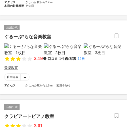
アクセス
かしわ台駅から2.7km
本日の営業状況
定休日
店舗公式
ぐるーぷ*らな音楽教室
3.19
口コミ
1件
写真
15枚
音楽教室
駐車場有
アクセス
かしわ台駅から1.9km （徒歩24分）
店舗公式
クラビアートピアノ教室
3.01