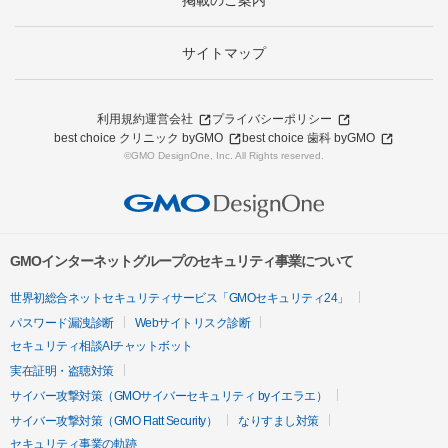
掲載のご案内
サイトマップ
利用規約
運営会社
プライバシーポリシー
best choice クリニック byGMO
best choice 歯科 byGMO
©GMO DesignOne, Inc. All Rights reserved.
GMOインターネットグループのセキュリティ事業について
世界初総合ネットセキュリティサービス「GMOセキュリティ24」
パスワード漏洩診断
Webサイトリスク診断
セキュリティ相談AIチャットボット
実在証明・盗聴対策
サイバー攻撃対策（GMOサイバーセキュリティ byイエラエ）
サイバー攻撃対策（GMO Flatt Security）
なりすまし対策
セキュリティ事業の軌跡