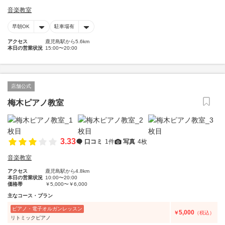
音楽教室
早朝OK
駐車場有
アクセス
鹿児島駅から5.6km
本日の営業状況
15:00〜20:00
店舗公式
梅木ピアノ教室
3.33
口コミ
1件
写真
4枚
音楽教室
アクセス
鹿児島駅から4.8km
本日の営業状況
10:00〜20:00
価格帯
￥5,000〜￥6,000
主なコース・プラン
ピアノ・電子オルガンレッスン
5,000
￥
（税込）
リトミックピアノ