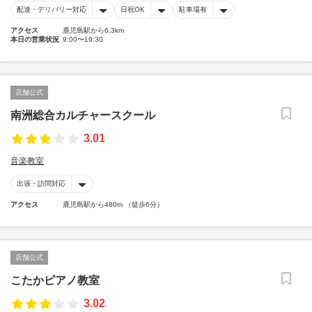
配達・デリバリー対応
日祝OK
駐車場有
アクセス
鹿児島駅から6.3km
本日の営業状況
9:00〜19:30
店舗公式
南洲総合カルチャースクール
3.01
音楽教室
出張・訪問対応
アクセス
鹿児島駅から480m （徒歩6分）
店舗公式
こたかピアノ教室
3.02