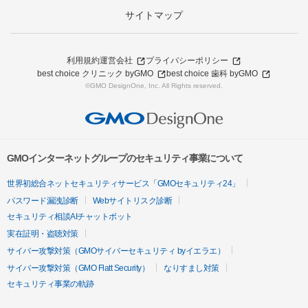
サイトマップ
利用規約
運営会社
プライバシーポリシー
best choice クリニック byGMO
best choice 歯科 byGMO
©GMO DesignOne, Inc. All Rights reserved.
GMOインターネットグループのセキュリティ事業について
世界初総合ネットセキュリティサービス「GMOセキュリティ24」
パスワード漏洩診断
Webサイトリスク診断
セキュリティ相談AIチャットボット
実在証明・盗聴対策
サイバー攻撃対策（GMOサイバーセキュリティ byイエラエ）
サイバー攻撃対策（GMO Flatt Security）
なりすまし対策
セキュリティ事業の軌跡