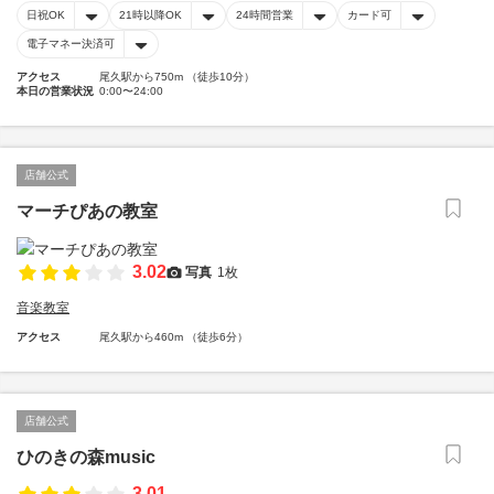
日祝OK
21時以降OK
24時間営業
カード可
電子マネー決済可
アクセス
尾久駅から750m （徒歩10分）
本日の営業状況
0:00〜24:00
店舗公式
マーチぴあの教室
3.02
写真
1枚
音楽教室
アクセス
尾久駅から460m （徒歩6分）
店舗公式
ひのきの森music
3.01