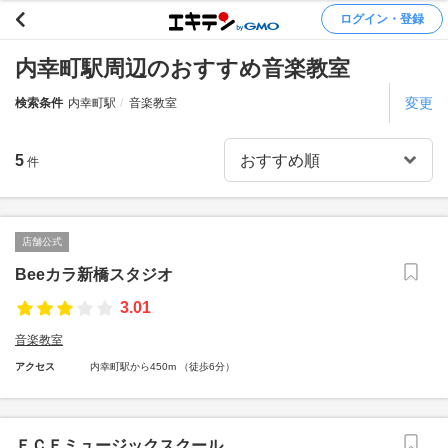
ログイン・登録
内幸町駅周辺のおすすめ音楽教室
変更
検索条件
内幸町駅
音楽教室
5
件
店舗公式
Beeカラ新橋スタジオ
3.01
音楽教室
アクセス
内幸町駅から450m （徒歩6分）
ＦＣＦミュージックスクール