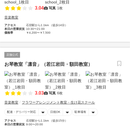
3.04
写真
1枚
音楽教室
アクセス
石切駅から1.1km （徒歩14分）
本日の営業状況
10:30〜21:00
価格帯
￥4,200〜￥7,500
店舗公式
お琴教室「凛音」（若江岩田・額田教室）
3.03
写真
6枚
音楽教室
フラワーアレンジメント教室・生け花スクール
配達・デリバリー対応
日祝OK
駐車場有
アクセス
石切駅から1.1km （徒歩15分）
本日の営業状況
9:00〜20:00