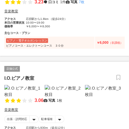
3.23
口コミ
1件
写真
7枚
音楽教室
アクセス
石切駅から1.8km （徒歩24分）
本日の営業状況
10:00〜19:00
価格帯
￥6,000〜￥8,000
主なコース・プラン
ピアノ・電子オルガンレッスン
6,000
￥
（非課税）
ピアノコース・エレクトーンコース ３０分
店舗公式
I.O.ピアノ教室
3.06
写真
1枚
音楽教室
出張・訪問対応
駐車場有
アクセス
石切駅から930m （徒歩12分）