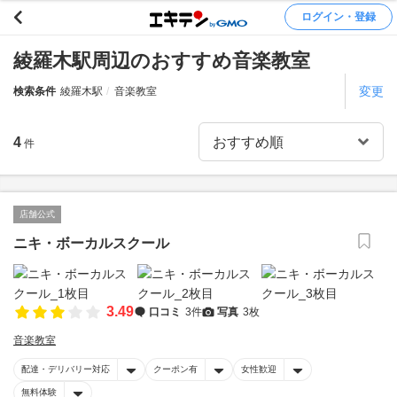
ログイン・登録
綾羅木駅周辺のおすすめ音楽教室
変更
検索条件
綾羅木駅
音楽教室
4
件
店舗公式
ニキ・ボーカルスクール
3.49
口コミ
3件
写真
3枚
音楽教室
配達・デリバリー対応
クーポン有
女性歓迎
無料体験