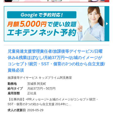
児童発達⽀援管理責任者/放課後等デイサービス/日曜
休み&残業ほぼなし/⽉給37万円〜/お城のイメージが
コンセプト!就労・SST・個育の3つの柱から自立支援/
資格必須
放課後等デイサービス キッズプライム阿見教室
勤務地
茨城県 阿見町
給与タイプ
月給37万円～50万円
雇用形態
正社員
【仕事内容】<PRメッセージ> お城のイメージがコンセプト!就労・
SST・個育の3つの柱から自立支援 2014年に…
求人の更新日
2026-05-29