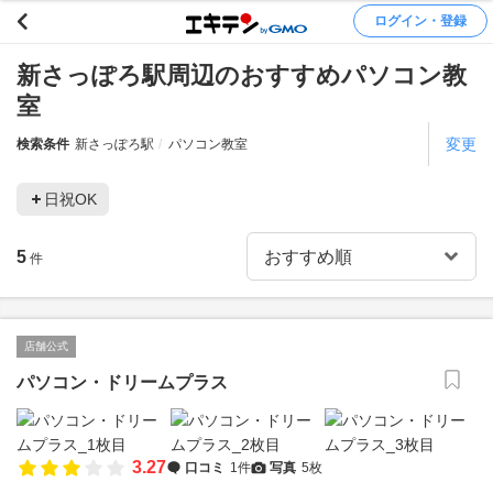
ログイン・登録
新さっぽろ駅周辺のおすすめパソコン教
室
変更
検索条件
新さっぽろ駅
パソコン教室
日祝OK
5
件
店舗公式
パソコン・ドリームプラス
3.27
口コミ
1件
写真
5枚