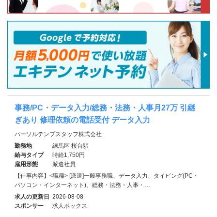
事務/PC・データ入力/総務・法務・人事月27万 引継
ぎあり 修理依頼の電話受付 データ入力
パーソルテンプスタッフ株式会社
勤務地
練馬区 桜台駅
給与タイプ
時給1,750円
雇用形態
派遣社員
【仕事内容】<職種> [派遣]一般事務職、データ入力、タイピング(PC・
パソコン・インターネット)、総務・法務・人事・…
求人の更新日
2026-08-08
スポンサー
求人ボックス