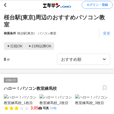
ログイン・登録
桜台駅(東京)周辺のおすすめパソコン教
室
変更
検索条件
桜台駅(東京)
パソコン教室
日祝OK
21時以降OK
8
件
店舗公式
ハロー！パソコン教室練馬校
3.05
写真
14枚