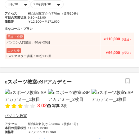
日祝OK
21時以降OK
アクセス
桜台駅(東京)から770m （徒歩10分）
本日の営業状況
9:30〜22:00
価格帯
￥12,100〜￥171,600
主なコース・プラン
月謝・会費
110,000
￥
（税込）
パソコン入門講座：90分×20回
エクセル
66,000
￥
（税込）
Excelマスター講座：90分×12回
eスポーツ教室eSPアカデミー
3.02
写真
3枚
パソコン教室
アクセス
桜台駅(東京)から980m （徒歩13分）
本日の営業状況
11:00〜15:00
価格帯
￥7,236〜￥12,960