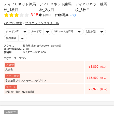
3.15
口コミ
1件
写真
23枚
パソコン教室
プログラミングスクール
クーポン有
カード可
QRコード決済可
女性歓迎
無料体験
アクセス
桜台駅(東京)から620m （徒歩8分）
本日の営業状況
定休日
価格帯
￥2,970〜￥55,000
主なコース・プラン
入会金
8,800
￥
（税込）
入会金
月謝・会費
15,400
￥
（税込）
学び放題プラン／モーニングプラン
エクセル
2,970
￥
（税込）
脱超初心者向けExcel講座
店舗公式