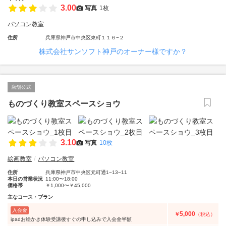
3.00
写真
1枚
パソコン教室
住所
兵庫県神戸市中央区東町１１６−２
株式会社サンソフト神戸のオーナー様ですか？
店舗公式
ものづくり教室スペースショウ
3.10
写真
10枚
絵画教室
パソコン教室
住所
兵庫県神戸市中央区元町通1−13−11
本日の営業状況
11:00〜18:00
価格帯
￥1,000〜￥45,000
主なコース・プラン
入会金
5,000
￥
（税込）
ipadお絵かき体験受講後すぐの申し込みで入会金半額