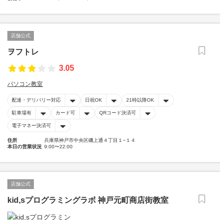
店舗公式
ヲフトレ
3.05
パソコン教室
配達・デリバリー対応
日祝OK
21時以降OK
駐車場有
カード可
QRコード決済可
電子マネー決済可
住所
兵庫県神戸市中央区磯上通４丁目１−１４
本日の営業状況
9:00〜22:00
店舗公式
kid,sプログラミングラボ 神戸元町商店街教室