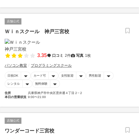
店舗公式
Ｗｉｎスクール 神戸三宮校
3.35
口コミ
2件
写真
1枚
パソコン教室
プログラミングスクール
日祝OK
カード可
女性歓迎
男性歓迎
レンタル
無料体験
住所
兵庫県神戸市中央区雲井通４丁目２−２
本日の営業状況
9:00〜21:00
店舗公式
ワンダーコード三宮校