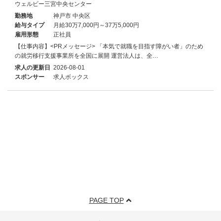
ウェルビー三宮中央センター
勤務地
神戸市 中央区
給与タイプ
月給30万7,000円～37万5,000円
雇用形態
正社員
【仕事内容】<PRメッセージ> 「本気で就職を目指す障がい者」のため
の就労移行支援事業所を全国に展開 運営法人は、全…
求人の更新日
2026-08-01
スポンサー
求人ボックス
PAGE TOP