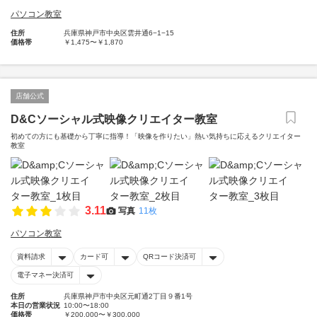
パソコン教室
住所
兵庫県神戸市中央区雲井通6−1−15
価格帯
￥1,475〜￥1,870
店舗公式
D&Cソーシャル式映像クリエイター教室
初めての方にも基礎から丁寧に指導！「映像を作りたい」熱い気持ちに応えるクリエイター
教室
3.11
写真
11枚
パソコン教室
資料請求
カード可
QRコード決済可
電子マネー決済可
住所
兵庫県神戸市中央区元町通2丁目９番1号
本日の営業状況
10:00〜18:00
価格帯
￥200,000〜￥300,000