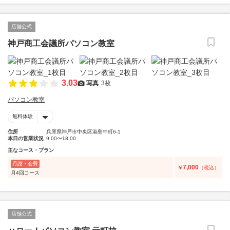
店舗公式
神戸商工会議所パソコン教室
3.03
写真
3枚
パソコン教室
無料体験
住所
兵庫県神戸市中央区港島中町6-1
本日の営業状況
9:00〜18:00
主なコース・プラン
月謝・会費
7,000
￥
（税込）
月4回コース
店舗公式