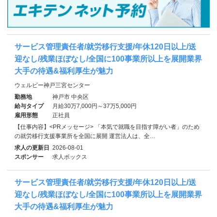
サービス管理責任者/就労移行支援/年休120日以上/送
迎なし/残業ほぼなし/全国に100事業所以上を展開業界
大手の待遇&福利厚生が魅力
ウェルビー神戸三宮センター
勤務地
神戸市 中央区
給与タイプ
月給30万7,000円～37万5,000円
雇用形態
正社員
【仕事内容】<PRメッセージ> 「本気で就職を目指す障がい者」のため
の就労移行支援事業所を全国に展開 運営法人は、全…
求人の更新日
2026-08-01
スポンサー
求人ボックス
サービス管理責任者/就労移行支援/年休120日以上/送
迎なし/残業ほぼなし/全国に100事業所以上を展開業界
大手の待遇&福利厚生が魅力