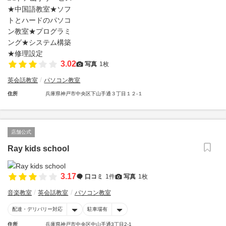
3.02
写真
1枚
英会話教室
パソコン教室
住所
兵庫県神戸市中央区下山手通３丁目１２-１
店舗公式
Ray kids school
3.17
口コミ
1件
写真
1枚
音楽教室
英会話教室
パソコン教室
配達・デリバリー対応
駐車場有
住所
兵庫県神戸市中央区中山手通3丁目2-1