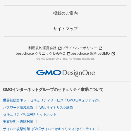
掲載のご案内
サイトマップ
利用規約
運営会社
プライバシーポリシー
best choice クリニック byGMO
best choice 歯科 byGMO
©GMO DesignOne, Inc. All Rights reserved.
GMOインターネットグループのセキュリティ事業について
世界初総合ネットセキュリティサービス「GMOセキュリティ24」
パスワード漏洩診断
Webサイトリスク診断
セキュリティ相談AIチャットボット
実在証明・盗聴対策
サイバー攻撃対策（GMOサイバーセキュリティ byイエラエ）