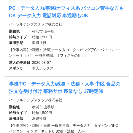
PC・データ入力/事務/オフィス系 パソコン苦手な方も
OK データ入力 電話対応 車通勤もOK
パーソルテンプスタッフ株式会社
勤務地
横浜市 山手駅
給与タイプ
時給1,500円
雇用形態
派遣社員
【仕事内容】<職種> [派遣]データ入力、タイピング(PC・パソコン・イ
ンターネット)、一般事務職、オフィスその他 …
求人の更新日
2026-08-07
スポンサー
求人ボックス
事務/PC・データ入力/総務・法務・人事 中区 食品の
注文を受け付け 事務サポ 残業なし 17時定時
パーソルテンプスタッフ株式会社
勤務地
横浜市 山手駅
給与タイプ
時給1,500円
雇用形態
派遣社員
【仕事内容】<職種> [派遣]一般事務職、データ入力、タイピング(PC・
パソコン・インターネット)、総務・法務・人事・…