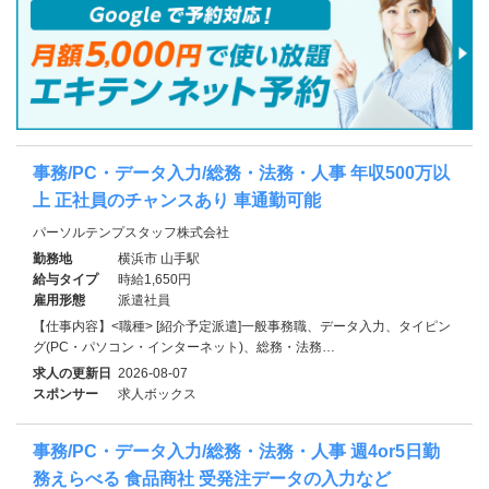
事務/PC・データ入力/総務・法務・人事 年収500万以
上 正社員のチャンスあり 車通勤可能
パーソルテンプスタッフ株式会社
勤務地
横浜市 山手駅
給与タイプ
時給1,650円
雇用形態
派遣社員
【仕事内容】<職種> [紹介予定派遣]一般事務職、データ入力、タイピン
グ(PC・パソコン・インターネット)、総務・法務…
求人の更新日
2026-08-07
スポンサー
求人ボックス
事務/PC・データ入力/総務・法務・人事 週4or5日勤
務えらべる 食品商社 受発注データの入力など