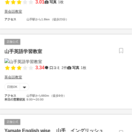
3.01
写真
1枚
英会話教室
アクセス
山手駅から1.8km （徒歩23分）
店舗公式
山手英語学習教室
3.34
口コミ
2件
写真
1枚
英会話教室
日祝OK
アクセス
山手駅から660m （徒歩9分）
本日の営業状況
9:00〜20:00
店舗公式
Yamate English wise 山手 イングリッシュ