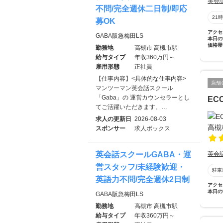
英会
不問/完全週休二日制/即応
21
募OK
アクセ
GABA阪急梅田LS
本日の
価格帯
勤務地
高槻市 高槻市駅
給与タイプ
年収360万円～
雇用形態
正社員
【仕事内容】<具体的な仕事内容>
店舗
マンツーマン英会話スクール
「Gaba」の 運営カウンセラーとし
EC
てご活躍いただきます。…
求人の更新日
2026-08-03
スポンサー
求人ボックス
英会話スクールGABA・運
英会
営スタッフ/未経験歓迎・
駐車
英語力不問/完全週休2日制
アクセ
本日の
GABA阪急梅田LS
勤務地
高槻市 高槻市駅
給与タイプ
年収360万円～