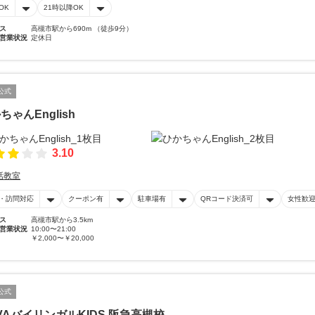
OK
21時以降OK
ス
高槻市駅から690m （徒歩9分）
営業状況
定休日
公式
ちゃんEnglish
3.10
話教室
・訪問対応
クーポン有
駐車場有
QRコード決済可
女性歓
ス
高槻市駅から3.5km
営業状況
10:00〜21:00
￥2,000〜￥20,000
公式
VAバイリンガルKIDS 阪急高槻校