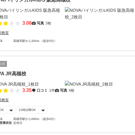
3.06
写真
3枚
話教室
ス
高槻市駅から340m （徒歩5分）
公式
VA JR高槻校
3.35
口コミ
1件
写真
4枚
話教室
OK
21時以降OK
ス
高槻市駅から690m （徒歩9分）
営業状況
定休日