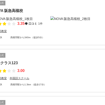
公式
VA 阪急高槻校
3.35
口コミ
1件
話教室
ス
高槻市駅から340m （徒歩5分）
公式
クラス123
3.00
話教室
外国語スクール
ス
高槻市駅から1.3km （徒歩17分）
公式