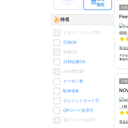
指定
8/9
店舗
Fir
特長
エキテン ネット予約
日祝OK
英会
早朝OK
アクセ
本日の
21時以降OK
24時間営業
クーポン有
店舗
NO
駐車場有
クレジットカード可
QRコード決済可
電子マネー決済可
英会