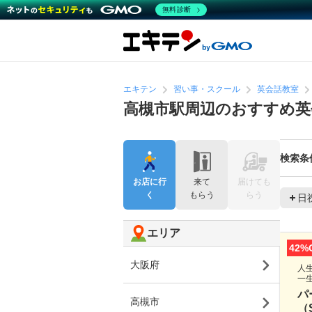
無料診断
エキテン
習い事・スクール
英会話教室
高槻市駅周辺のおすすめ英
検索条
お店に行
来て
届けても
く
もらう
らう
日
エリア
42%
大阪府
人
一
パ
高槻市
（