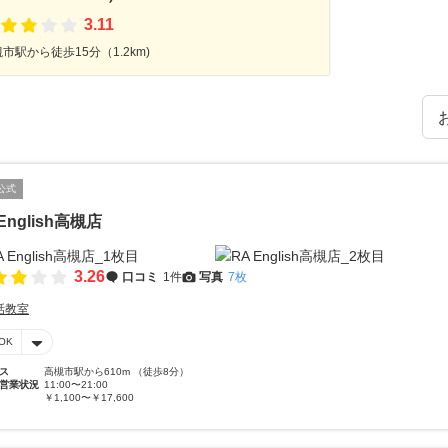
3.11
市駅から徒歩15分（1.2km)
公式
English高槻店
3.26
口コミ
1件
写真
7枚
話教室
OK
ス
高槻市駅から610m （徒歩8分）
営業状況
11:00〜21:00
￥1,100〜￥17,600