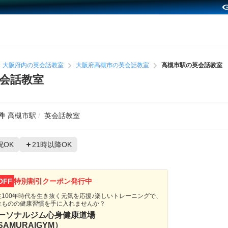
大阪府内の英会話教室
大阪府高槻市の英会話教室
高槻市駅の英会話教室
会話教室
件
高槻市駅
英会話教室
祝OK
21時以降OK
OFF
特別割引クーポン発行中
生100年時代を生き抜く元気を応援♪楽しいトレーニングで、
生ものの健康習慣を手に入れませんか？
ーソナルジム心身健康道場
SAMURAIGYM）