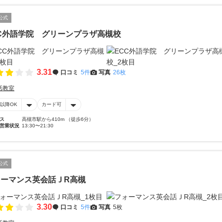
公式
C外語学院 グリーンプラザ高槻校
3.31
口コミ
5件
写真
26枚
話教室
時以降OK
カード可
ス
高槻市駅から410m （徒歩6分）
営業状況
13:30〜21:30
公式
ォーマンス英会話ＪR高槻
3.30
口コミ
5件
写真
5枚