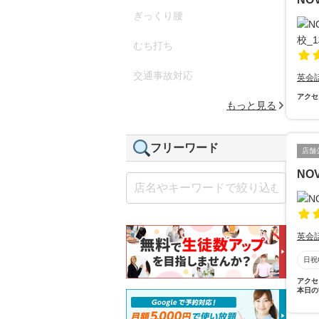
ぎっくり腰
むち打ち
交通事故対応
英会
アクセ
もっと見る
フリーワード
店舗
NO
英会
日祝
アクセ
本日の