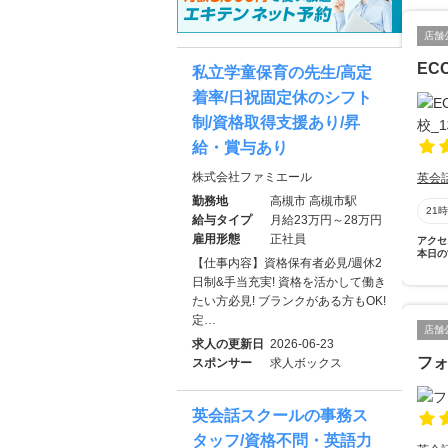
店舗
EC
私立学童保育の先生/高定
着率/日祝固定休のシフト
制/資格取得支援あり/昇
給・賞与あり
株式会社ファミエール
英会
勤務地
高槻市 高槻市駅
21
給与タイプ
月給23万円～28万円
雇用形態
正社員
アクセ
本日の
【仕事内容】資格保有者必見/週休2
日制&手当充実! 資格を活かして働き
たい方必見! ブランクがある方もOK!
定…
店舗
求人の更新日
2026-06-23
フ
スポンサー
求人ボックス
英会話スクールの事務ス
タッフ/資格不問・英語力