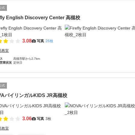
公式
efly English Discovery Center 高槻校
3.08
写真
26枚
話教室
ス
高槻市駅から2.7km
営業状況
定休日
公式
VAバイリンガルKIDS JR高槻校
3.06
写真
3枚
話教室