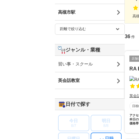
高槻市駅
高槻
36
件
ジャンル・業種
店舗
習い事・スクール
RA 
英会話教室
英会
日付で探す
日祝
アクセ
本日の
今日
明日
価格帯
8/7
8/8
日時
日曜日