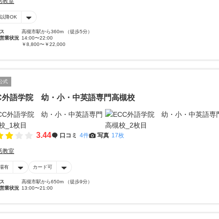
話教室
時以降OK
ス
高槻市駅から360m （徒歩5分）
営業状況
14:00〜22:00
￥8,800〜￥22,000
公式
C外語学院 幼・小・中英語専門高槻校
3.44
口コミ
4件
写真
17枚
話教室
場有
カード可
ス
高槻市駅から650m （徒歩9分）
営業状況
13:00〜21:00