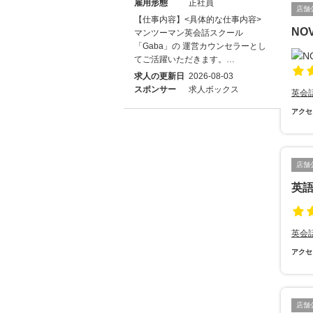
雇用形態
正社員
店舗
【仕事内容】<具体的な仕事内容>
NO
マンツーマン英会話スクール
「Gaba」の 運営カウンセラーとし
てご活躍いただきます。…
求人の更新日
2026-08-03
スポンサー
求人ボックス
英会
アクセ
店舗
英語
英会
アクセ
店舗