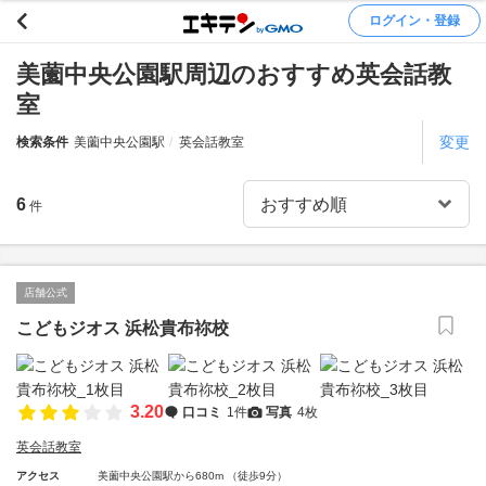
ログイン・登録
美薗中央公園駅周辺のおすすめ英会話教
室
変更
検索条件
美薗中央公園駅
英会話教室
6
件
店舗公式
こどもジオス 浜松貴布祢校
3.20
口コミ
1件
写真
4枚
英会話教室
アクセス
美薗中央公園駅から680m （徒歩9分）