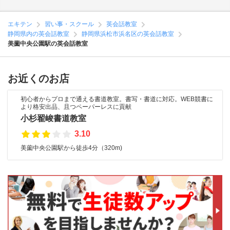
エキテン
習い事・スクール
英会話教室
静岡県内の英会話教室
静岡県浜松市浜名区の英会話教室
美薗中央公園駅の英会話教室
お近くのお店
初心者からプロまで通える書道教室。書写・書道に対応。WEB競書に
より格安出品、且つペーパーレスに貢献
小杉翟峻書道教室
3.10
美薗中央公園駅から徒歩4分（320m)