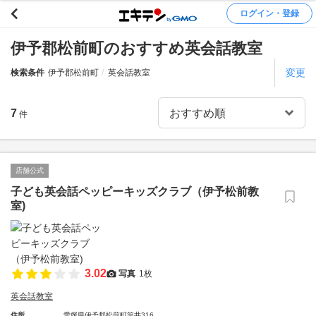
ログイン・登録
伊予郡松前町のおすすめ英会話教室
変更
検索条件
伊予郡松前町
英会話教室
7
件
店舗公式
子ども英会話ペッピーキッズクラブ（伊予松前教
室)
3.02
写真
1枚
英会話教室
住所
愛媛県伊予郡松前町筒井316