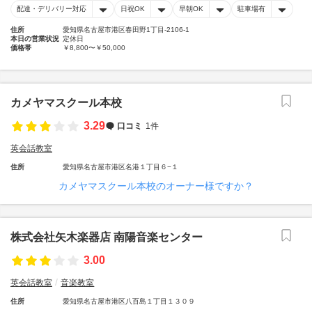
配達・デリバリー対応
日祝OK
早朝OK
駐車場有
住所
愛知県名古屋市港区春田野1丁目-2106-1
本日の営業状況
定休日
価格帯
￥8,800〜￥50,000
カメヤマスクール本校
3.29
口コミ
1件
英会話教室
住所
愛知県名古屋市港区名港１丁目６−１
カメヤマスクール本校のオーナー様ですか？
株式会社矢木楽器店 南陽音楽センター
3.00
英会話教室
音楽教室
住所
愛知県名古屋市港区八百島１丁目１３０９