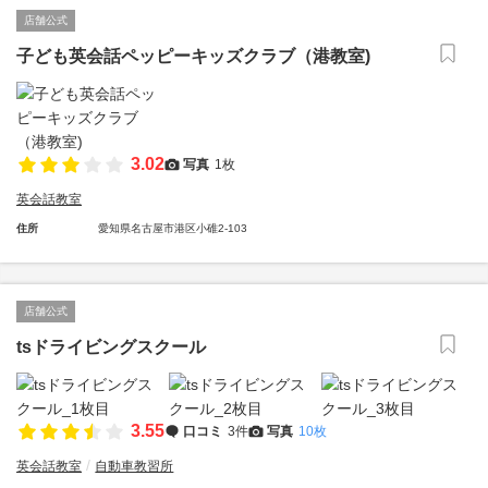
店舗公式
子ども英会話ペッピーキッズクラブ（港教室)
3.02
写真
1枚
英会話教室
住所
愛知県名古屋市港区小碓2-103
店舗公式
tsドライビングスクール
3.55
口コミ
3件
写真
10枚
英会話教室
自動車教習所