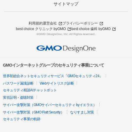
サイトマップ
利用規約
運営会社
プライバシーポリシー
best choice クリニック byGMO
best choice 歯科 byGMO
©GMO DesignOne, Inc. All Rights reserved.
GMOインターネットグループのセキュリティ事業について
世界初総合ネットセキュリティサービス「GMOセキュリティ24」
パスワード漏洩診断
Webサイトリスク診断
セキュリティ相談AIチャットボット
実在証明・盗聴対策
サイバー攻撃対策（GMOサイバーセキュリティ byイエラエ）
サイバー攻撃対策（GMO Flatt Security）
なりすまし対策
セキュリティ事業の軌跡