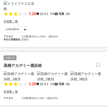
3.28
口コミ
2件
写真
1枚
学習塾・塾
21時以降OK
アクセス
江北駅(東京)から140m （徒歩2分）
本日の営業状況
定休日
店舗公式
高桐アカデミー鹿浜校
3.28
口コミ
1件
写真
4枚
学習塾・塾
アクセス
江北駅(東京)から1km （徒歩14分）