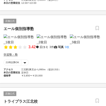
本日の営業状況
12:00〜22:00
店舗公式
エール個別指導塾
3.42
口コミ
3件
写真
9枚
学習塾・塾
21時以降OK
アクセス
江北駅(東京)から990m （徒歩13分）
本日の営業状況
定休日
価格帯
￥3,850〜￥20,000
店舗公式
トライプラス江北校