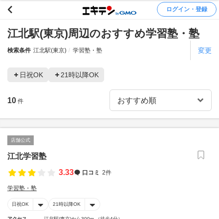
ログイン・登録
江北駅(東京)周辺のおすすめ学習塾・塾
変更
検索条件
江北駅(東京)
学習塾・塾
日祝OK
21時以降OK
10
件
店舗公式
江北学習塾
3.33
口コミ
2件
学習塾・塾
日祝OK
21時以降OK
アクセス
江北駅(東京)から300m （徒歩4分）