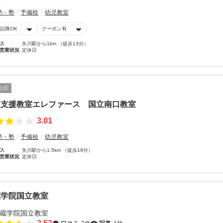
塾・塾
予備校
幼児教室
時以降OK
クーポン有
ス
矢川駅から1km （徒歩13分）
営業状況
定休日
公式
達支援教室エレファース 国立南口教室
3.01
塾・塾
予備校
幼児教室
ス
矢川駅から1.5km （徒歩19分）
営業状況
定休日
蔵学院国立教室