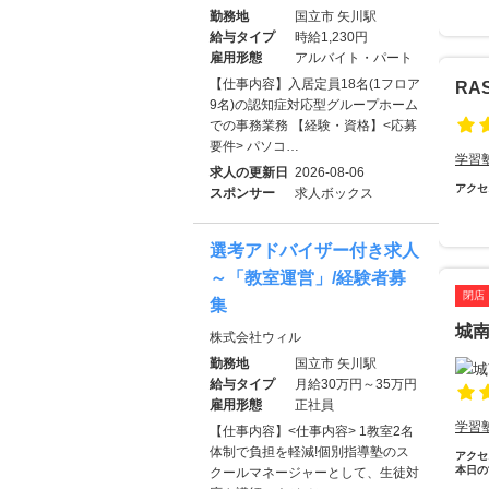
勤務地
国立市 矢川駅
給与タイプ
時給1,230円
雇用形態
アルバイト・パート
【仕事内容】入居定員18名(1フロア
RA
9名)の認知症対応型グループホーム
での事務業務 【経験・資格】<応募
要件> パソコ…
学習
求人の更新日
2026-08-06
アクセ
スポンサー
求人ボックス
選考アドバイザー付き求人
～「教室運営」/経験者募
閉店
集
城
株式会社ウィル
勤務地
国立市 矢川駅
給与タイプ
月給30万円～35万円
雇用形態
正社員
学習
【仕事内容】<仕事内容> 1教室2名
体制で負担を軽減!個別指導塾のス
アクセ
本日の
クールマネージャーとして、生徒対