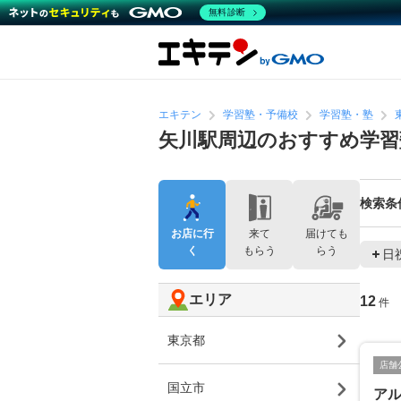
無料診断
エキテン
学習塾・予備校
学習塾・塾
矢川駅周辺のおすすめ学習
検索条
お店に行
来て
届けても
く
もらう
らう
日
エリア
12
件
東京都
店舗
国立市
ア