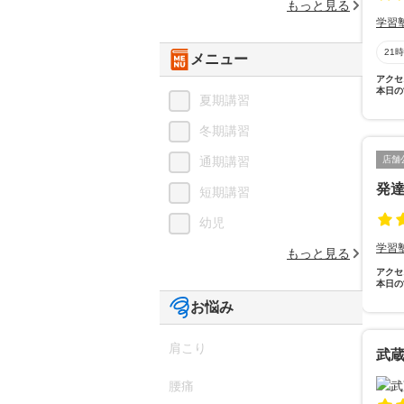
もっと見る
学習
21
メニュー
アクセ
本日の
夏期講習
冬期講習
通期講習
店舗
発
短期講習
幼児
学習
もっと見る
アクセ
本日の
お悩み
肩こり
武
腰痛