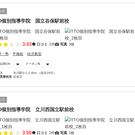
公式
TO個別指導学院 国立谷保駅前校
3.43
口コミ
2件
写真
3枚
塾・塾
予備校
幼児教室
時以降OK
クーポン有
ス
矢川駅から1.4km （徒歩18分）
営業状況
定休日
公式
TO個別指導学院 立川西国立駅前校
3.50
口コミ
2件
写真
3枚