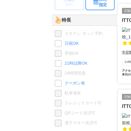
指定
8/15
店舗
特長
IT
エキテン ネット予約
日祝OK
学習
早朝OK
21
21時以降OK
アクセ
24時間営業
本日の
クーポン有
駐車場有
店舗
クレジットカード可
IT
QRコード決済可
電子マネー決済可