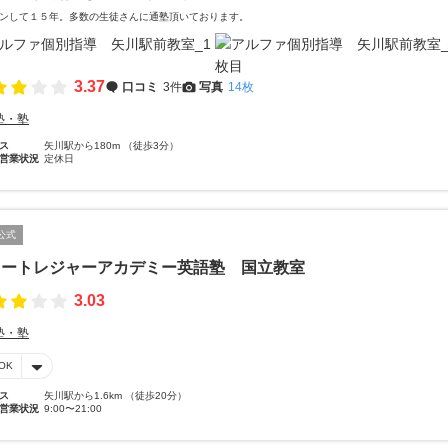
ンして１５年。多数の生徒さんに通塾頂いております。
3.37
口コミ
3件
写真
14枚
塾・塾
ス
矢川駅から180m （徒歩3分）
営業状況
定休日
公式
ュートレジャーアカデミー英語塾 国立教室
3.03
塾・塾
OK
ス
矢川駅から1.6km （徒歩20分）
営業状況
9:00〜21:00