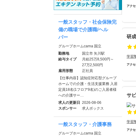
アクセ
一般スタッフ・社会保険完
備の職場で介護職/ヘル
研
パー
グループホームcarna 国立
勤務地
国立市 矢川駅
学習
給与タイプ
月給25万8,500円～
27万2,500円
アクセ
雇用形態
正社員
【仕事内容】認知症対応型グループ
ホームでの介護・生活支援業務 入居
定員18名(1フロア9名)のご入居者様
サ
への介護サー…
求人の更新日
2026-08-06
スポンサー
求人ボックス
学習
一般スタッフ・介護事務
アクセ
グループホームcarna 国立