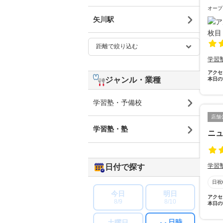
オープ
矢川駅
学習
アクセ
ジャンル・業種
本日の
学習塾・予備校
店舗
学習塾・塾
ニ
学習
日付で探す
日祝
今日
明日
アクセ
8/9
8/10
本日の
日時
土曜日