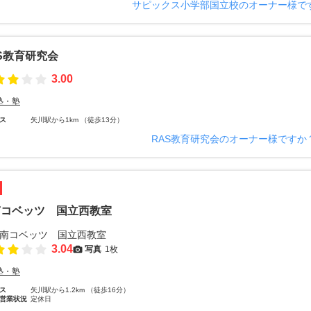
サピックス小学部国立校のオーナー様で
S教育研究会
3.00
塾・塾
ス
矢川駅から1km （徒歩13分）
RAS教育研究会のオーナー様ですか
南コベッツ 国立西教室
3.04
写真
1枚
塾・塾
ス
矢川駅から1.2km （徒歩16分）
営業状況
定休日