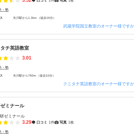
3.52
口コミ
2件
写真
1枚
塾・塾
ス
矢川駅から1.3km （徒歩16分）
武蔵学院国立教室のオーナー様です
ニタチ英語教室
3.01
塾・塾
ス
矢川駅から760m （徒歩10分）
クニタチ英語教室のオーナー様です
研ゼミナール
3.29
口コミ
1件
写真
1枚
塾・塾