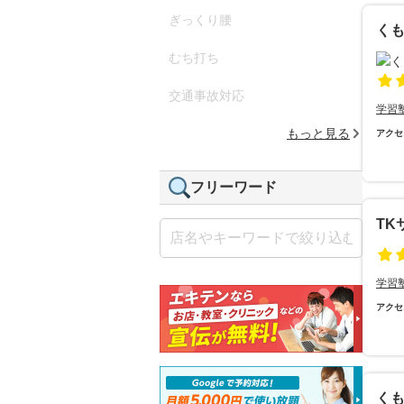
ぎっくり腰
く
むち打ち
交通事故対応
学習
もっと見る
アクセ
フリーワード
TK
学習
アクセ
く