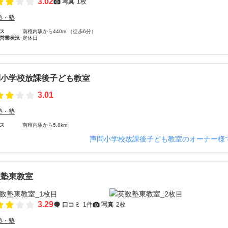
3.02
写真
1枚
塾・塾
ス
南稚内駅から440m （徒歩6分）
営業状況
定休日
問小学校放課後子ども教室
3.01
塾・塾
ス
南稚内駅から5.8km
声問小学校放課後子ども教室のオーナー様
数塾東教室
3.29
口コミ
1件
写真
2枚
塾・塾