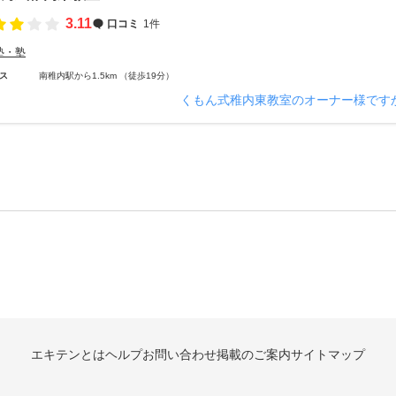
3.11
口コミ
1件
塾・塾
ス
南稚内駅から1.5km （徒歩19分）
くもん式稚内東教室のオーナー様です
エキテンとは
ヘルプ
お問い合わせ
掲載のご案内
サイトマップ