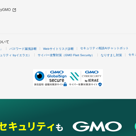
 byGMO
ついて
セキュリティ相談AIチャットボット
4」
パスワード漏洩診断
Webサイトリスク診断
セキ
ュリティ byイエラエ）
サイバー攻撃対策（GMO Flatt Security）
なりすまし対策