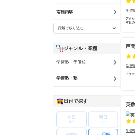
学習
南稚内駅
アクセ
本日の
声
ジャンル・業種
学習塾・予備校
学習
アクセ
学習塾・塾
日付で探す
英
今日
明日
8/7
8/8
学習
日時
日曜日