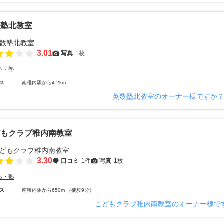
数塾北教室
3.01
写真
1枚
塾・塾
ス
南稚内駅から4.2km
英数塾北教室のオーナー様ですか
どもクラブ稚内南教室
3.30
口コミ
1件
写真
1枚
塾・塾
ス
南稚内駅から650m （徒歩9分）
こどもクラブ稚内南教室のオーナー様で