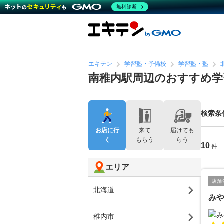
無料診断
エキテン
学習塾・予備校
学習塾・塾
南稚内駅周辺のおすすめ学
検索条
お店に行
来て
届けても
く
もらう
らう
10
件
エリア
店舗
北海道
み
稚内市