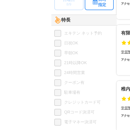
アクセ
指定
8/9
特長
有
エキテン ネット予約
日祝OK
学習
早朝OK
アクセ
21時以降OK
24時間営業
クーポン有
稚
駐車場有
クレジットカード可
学習
QRコード決済可
アクセ
電子マネー決済可