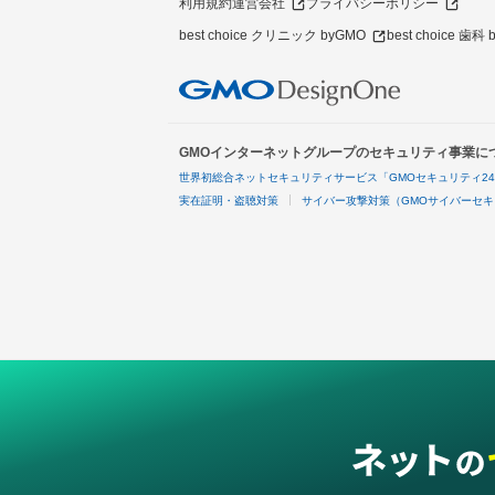
利用規約
運営会社
プライバシーポリシー
best choice クリニック byGMO
best choice 歯科
GMOインターネットグループのセキュリティ事業に
世界初総合ネットセキュリティサービス「GMOセキュリティ2
実在証明・盗聴対策
サイバー攻撃対策（GMOサイバーセキ