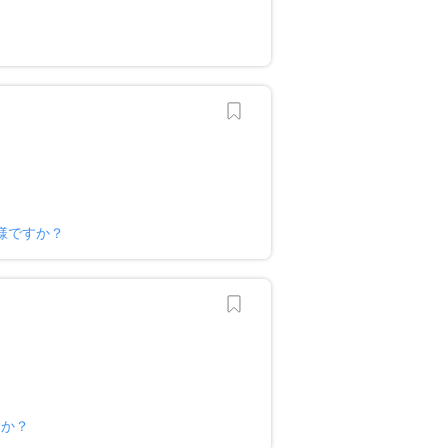
？
様ですか？
すか？