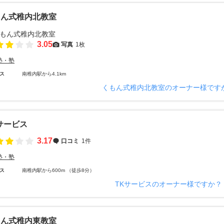
もん式稚内北教室
3.05
写真
1枚
塾・塾
ス
南稚内駅から4.1km
くもん式稚内北教室のオーナー様です
サービス
3.17
口コミ
1件
塾・塾
ス
南稚内駅から600m （徒歩8分）
TKサービスのオーナー様ですか？
もん式稚内東教室