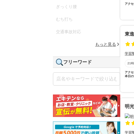
アクセ
ぎっくり腰
むち打ち
交通事故対応
東
もっと見る
学習
フリーワード
21
アクセ
本日の
明
学習