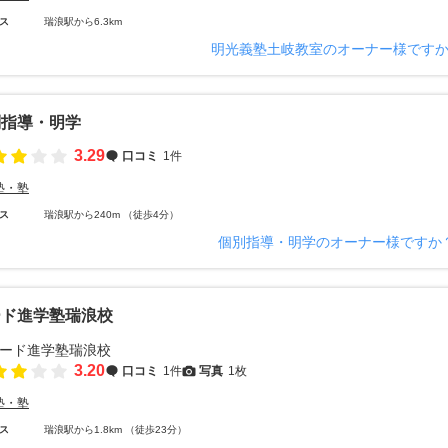
ス
瑞浪駅から6.3km
明光義塾土岐教室のオーナー様です
別指導・明学
3.29
口コミ
1件
塾・塾
ス
瑞浪駅から240m （徒歩4分）
個別指導・明学のオーナー様ですか
ード進学塾瑞浪校
3.20
口コミ
1件
写真
1枚
塾・塾
ス
瑞浪駅から1.8km （徒歩23分）