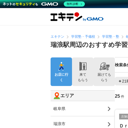
無料診断
エキテン
学習塾・予備校
学習塾・塾
瑞浪駅周辺のおすすめ学習
検索条
お店に行
来て
届けても
く
もらう
らう
2
エリア
25
件
岐阜県
店舗
瑞浪市
Ｄ