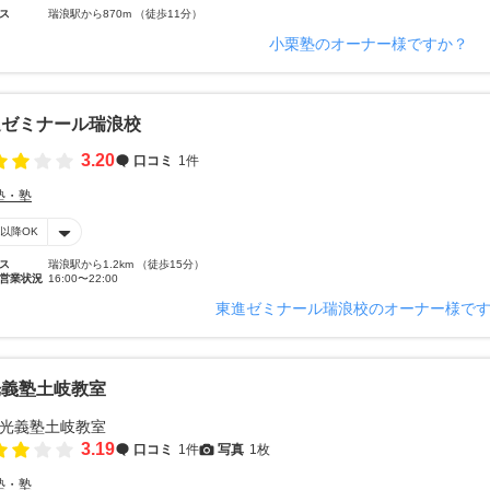
ス
瑞浪駅から870m （徒歩11分）
小栗塾のオーナー様ですか？
進ゼミナール瑞浪校
3.20
口コミ
1件
塾・塾
時以降OK
ス
瑞浪駅から1.2km （徒歩15分）
営業状況
16:00〜22:00
東進ゼミナール瑞浪校のオーナー様で
光義塾土岐教室
3.19
口コミ
1件
写真
1枚
塾・塾