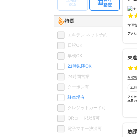
指定
8/15
特長
学習
アクセ
エキテン ネット予約
日祝OK
早朝OK
東
21時以降OK
24時間営業
学習
クーポン有
21
駐車場有
アクセ
本日の
クレジットカード可
QRコード決済可
電子マネー決済可
放