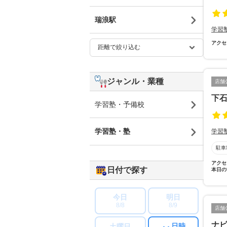
瑞浪駅
学習
アクセ
ジャンル・業種
店舗
下
学習塾・予備校
学習塾・塾
学習
駐車
アクセ
日付で探す
本日の
今日
明日
8/8
8/9
店舗
ナ
日時
土曜日