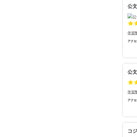
公
学習
アクセ
公
学習
アクセ
コ