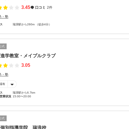
3.45
口コミ
2件
塾・塾
ス
瑞浪駅から260m （徒歩4分）
公式
石進学教室・メイプルクラブ
3.05
塾・塾
場有
ス
瑞浪駅から6.7km
営業状況
15:00〜20:00
公式
ビ個別指導学院 瑞浪校