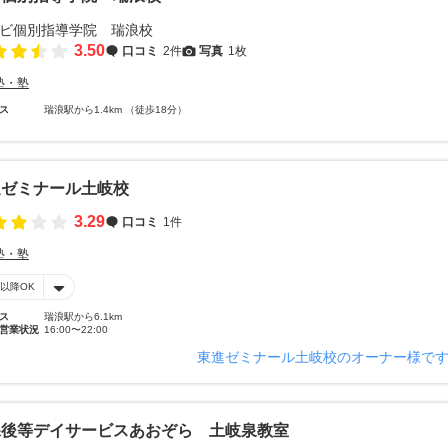
3.50
口コミ
2件
写真
1枚
塾・塾
ス
瑞浪駅から1.4km （徒歩18分）
進ゼミナール土岐校
3.29
口コミ
1件
塾・塾
時以降OK
ス
瑞浪駅から6.1km
営業状況
16:00〜22:00
東進ゼミナール土岐校のオーナー様で
課後等デイサービスあおぞら 土岐泉教室