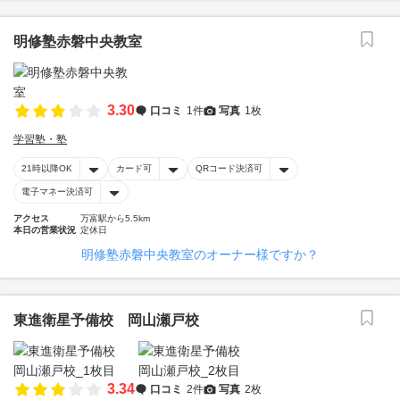
明修塾赤磐中央教室
3.30
口コミ
1件
写真
1枚
学習塾・塾
21時以降OK
カード可
QRコード決済可
電子マネー決済可
アクセス
万富駅から5.5km
本日の営業状況
定休日
明修塾赤磐中央教室のオーナー様ですか？
東進衛星予備校 岡山瀬戸校
3.34
口コミ
2件
写真
2枚