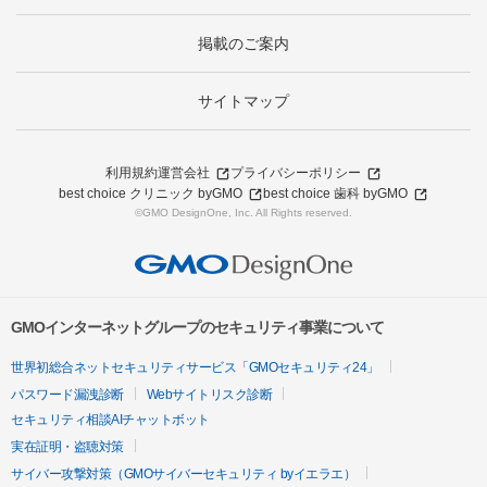
掲載のご案内
サイトマップ
利用規約
運営会社
プライバシーポリシー
best choice クリニック byGMO
best choice 歯科 byGMO
©GMO DesignOne, Inc. All Rights reserved.
GMOインターネットグループのセキュリティ事業について
世界初総合ネットセキュリティサービス「GMOセキュリティ24」
パスワード漏洩診断
Webサイトリスク診断
セキュリティ相談AIチャットボット
実在証明・盗聴対策
サイバー攻撃対策（GMOサイバーセキュリティ byイエラエ）