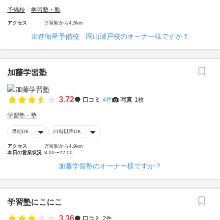
予備校
学習塾・塾
アクセス
万富駅から4.5km
東進衛星予備校 岡山瀬戸校のオーナー様ですか？
加藤学習塾
3.72
口コミ
4件
写真
1枚
学習塾・塾
早朝OK
21時以降OK
アクセス
万富駅から4.9km
本日の営業状況
8:00〜22:00
加藤学習塾のオーナー様ですか？
学習塾にこにこ
3.36
口コミ
2件