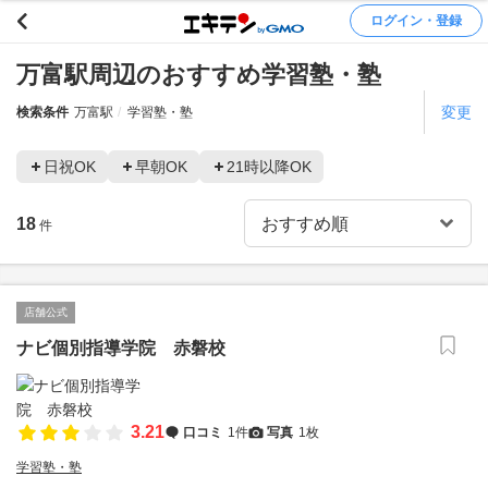
ログイン・登録
万富駅周辺のおすすめ学習塾・塾
変更
検索条件
万富駅
学習塾・塾
日祝OK
早朝OK
21時以降OK
18
件
店舗公式
ナビ個別指導学院 赤磐校
3.21
口コミ
1件
写真
1枚
学習塾・塾