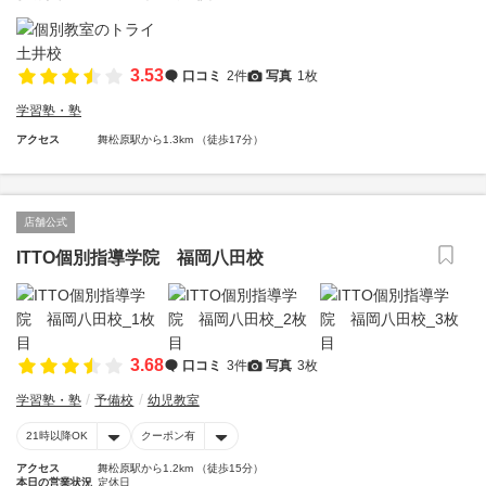
3.53
口コミ
2件
写真
1枚
学習塾・塾
アクセス
舞松原駅から1.3km （徒歩17分）
店舗公式
ITTO個別指導学院 福岡八田校
3.68
口コミ
3件
写真
3枚
学習塾・塾
予備校
幼児教室
21時以降OK
クーポン有
アクセス
舞松原駅から1.2km （徒歩15分）
本日の営業状況
定休日