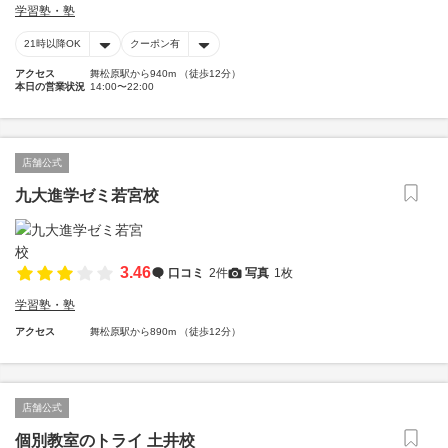
学習塾・塾
21時以降OK
クーポン有
アクセス
舞松原駅から940m （徒歩12分）
本日の営業状況
14:00〜22:00
店舗公式
九大進学ゼミ若宮校
3.46
口コミ
2件
写真
1枚
学習塾・塾
アクセス
舞松原駅から890m （徒歩12分）
店舗公式
個別教室のトライ 土井校