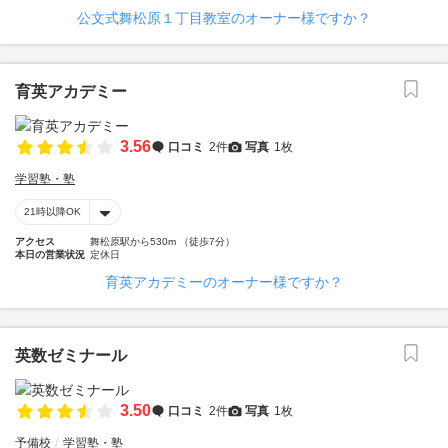
公文式舞松原１丁目教室のオーナー様ですか？
育英アカデミー
3.56
口コミ
2件
写真
1枚
学習塾・塾
21時以降OK
アクセス
舞松原駅から530m （徒歩7分）
本日の営業状況
定休日
育英アカデミーのオーナー様ですか？
英数ゼミナール
3.50
口コミ
2件
写真
1枚
予備校
学習塾・塾