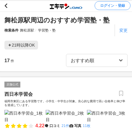
ログイン・登録
舞松原駅周辺のおすすめ学習塾・塾
変更
検索条件
舞松原駅
学習塾・塾
21時以降OK
17
件
店舗公式
西日本学習会
福岡市東区にある学習塾です。小学生・中学生が対象。良心的な費用で高い合格率と伸び率
を達成しています。
4.22
口コミ
21件
写真
11枚