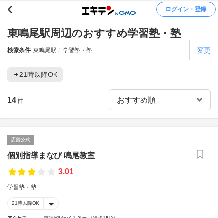
ログイン・登録
東鳴尾駅周辺のおすすめ学習塾・塾
変更
検索条件
東鳴尾駅
学習塾・塾
21時以降OK
14
件
店舗公式
個別指導まなび 鳴尾教室
3.01
学習塾・塾
21時以降OK
アクセス
東鳴尾駅から1.2km （徒歩15分）