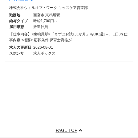
株式会社ウィルオブ・ワーク キッズケア営業部
勤務地
西宮市 東鳴尾駅
給与タイプ
時給1,700円～
雇用形態
派遣社員
【仕事内容】<東鳴尾駅>「まずはお試し3か月」もOK!週2～、1日3h 仕
事内容 <概要> 応募条件:保育士資格が…
求人の更新日
2026-08-01
スポンサー
求人ボックス
PAGE TOP