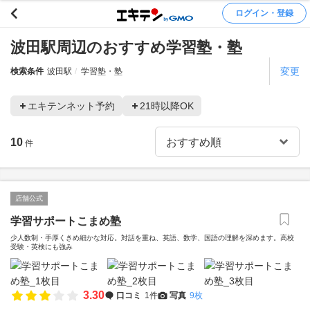
ログイン・登録
波田駅周辺のおすすめ学習塾・塾
変更
検索条件
波田駅
学習塾・塾
エキテンネット予約
21時以降OK
10
件
店舗公式
学習サポートこまめ塾
少人数制・手厚くきめ細かな対応。対話を重ね、英語、数学、国語の理解を深めます。高校
受験・英検にも強み
3.30
口コミ
1件
写真
9枚