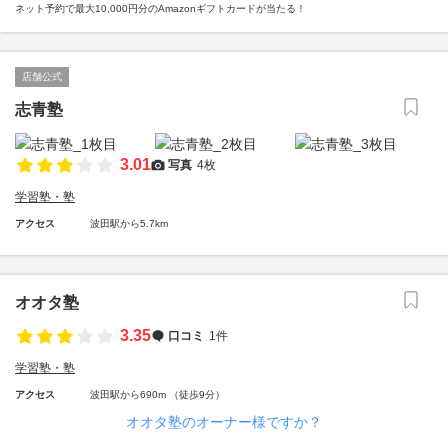
ネット予約で最大10,000円分のAmazonギフトカードが当たる！
店舗公式
志青塾
3.01
写真
4枚
学習塾・塾
アクセス
波田駅から5.7km
オオタ塾
3.35
口コミ
1件
学習塾・塾
アクセス
波田駅から690m （徒歩9分）
オオタ塾のオーナー様ですか？