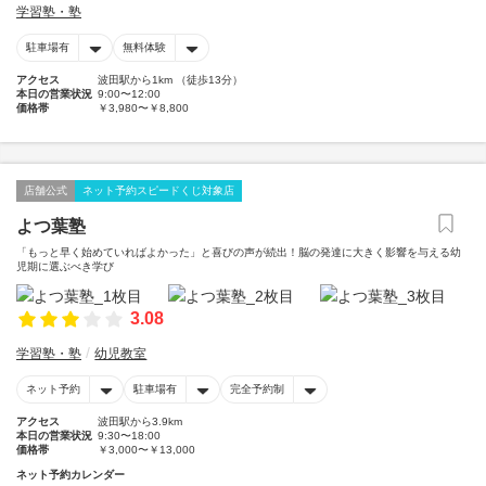
学習塾・塾
駐車場有
無料体験
アクセス
波田駅から1km （徒歩13分）
本日の営業状況
9:00〜12:00
価格帯
￥3,980〜￥8,800
店舗公式
ネット予約スピードくじ対象店
よつ葉塾
「もっと早く始めていればよかった」と喜びの声が続出！脳の発達に大きく影響を与える幼
児期に選ぶべき学び
3.08
学習塾・塾
幼児教室
ネット予約
駐車場有
完全予約制
アクセス
波田駅から3.9km
本日の営業状況
9:30〜18:00
価格帯
￥3,000〜￥13,000
ネット予約カレンダー