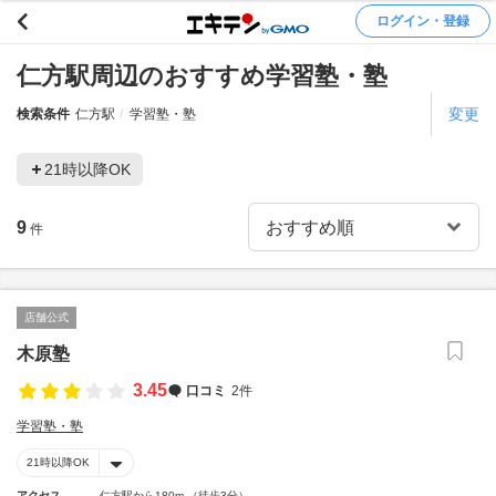
ログイン・登録
仁方駅周辺のおすすめ学習塾・塾
変更
検索条件
仁方駅
学習塾・塾
21時以降OK
9
件
店舗公式
木原塾
3.45
口コミ
2件
学習塾・塾
21時以降OK
アクセス
仁方駅から180m （徒歩3分）