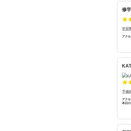
修
学習
アクセ
KA
予備
アクセ
本日の