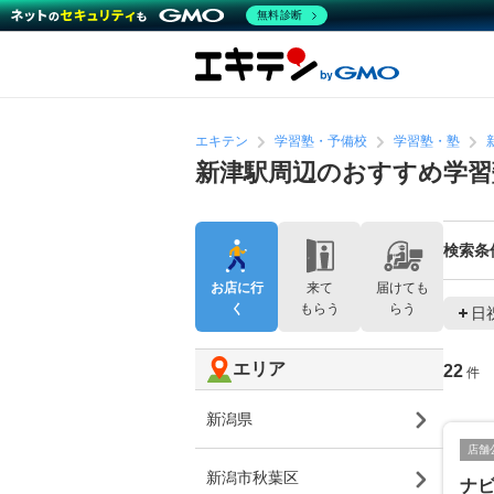
無料診断
エキテン
学習塾・予備校
学習塾・塾
新津駅周辺のおすすめ学習
検索条
お店に行
来て
届けても
く
もらう
らう
日
エリア
22
件
新潟県
店舗
新潟市秋葉区
ナ