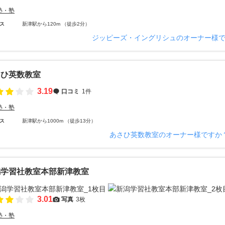
塾・塾
ス
新津駅から120m （徒歩2分）
ジッピーズ・イングリシュのオーナー様
さひ英数教室
3.19
口コミ
1件
塾・塾
ス
新津駅から1000m （徒歩13分）
あさひ英数教室のオーナー様ですか
潟学習社教室本部新津教室
3.01
写真
3枚
塾・塾