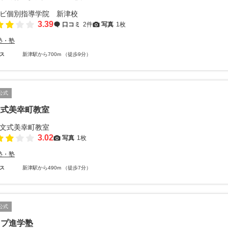
3.39
口コミ
2件
写真
1枚
塾・塾
ス
新津駅から700m （徒歩9分）
公式
文式美幸町教室
3.02
写真
1枚
塾・塾
ス
新津駅から490m （徒歩7分）
公式
ップ進学塾