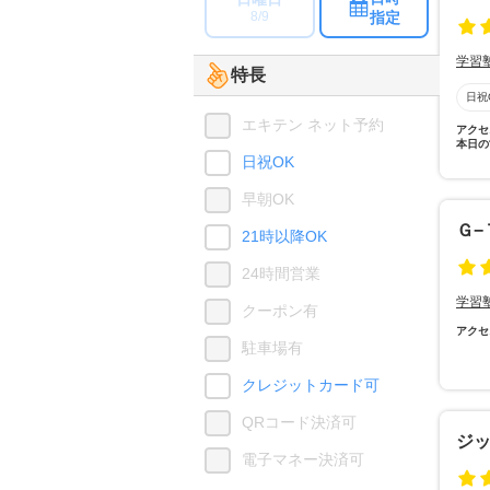
指定
8/9
学習
特長
日祝
エキテン ネット予約
アクセ
本日の
日祝OK
早朝OK
Ｇ−
21時以降OK
24時間営業
学習
クーポン有
アクセ
駐車場有
クレジットカード可
QRコード決済可
ジ
電子マネー決済可