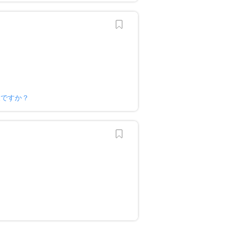
様ですか？
？