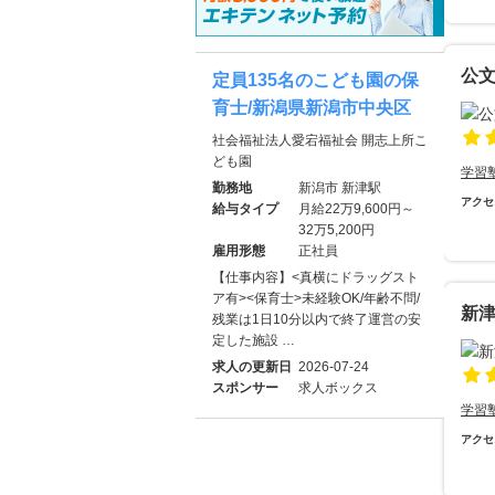
公
定員135名のこども園の保
育士/新潟県新潟市中央区
社会福祉法人愛宕福祉会 開志上所こ
ども園
学習
勤務地
新潟市 新津駅
アクセ
給与タイプ
月給22万9,600円～
32万5,200円
雇用形態
正社員
【仕事内容】<真横にドラッグスト
ア有><保育士>未経験OK/年齢不問/
新
残業は1日10分以内で終了運営の安
定した施設 …
求人の更新日
2026-07-24
スポンサー
求人ボックス
学習
アクセ