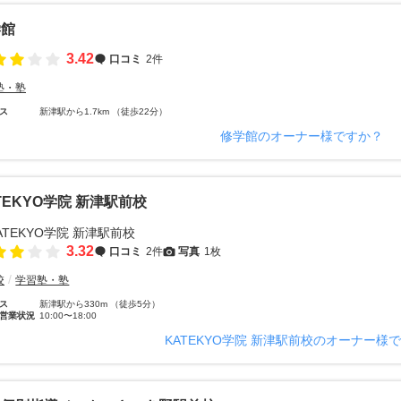
学館
3.42
口コミ
2件
塾・塾
ス
新津駅から1.7km （徒歩22分）
修学館のオーナー様ですか？
TEKYO学院 新津駅前校
3.32
口コミ
2件
写真
1枚
校
学習塾・塾
ス
新津駅から330m （徒歩5分）
営業状況
10:00〜18:00
KATEKYO学院 新津駅前校のオーナー様