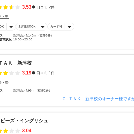
3.53
口コミ
2件
塾・塾
OK
21時以降OK
カード可
ス
新津駅から140m （徒歩2分）
営業状況
16:00〜23:00
ＴＡＫ 新津校
3.19
口コミ
1件
塾・塾
ス
新津駅から99m （徒歩2分）
Ｇ−ＴＡＫ 新津校のオーナー様です
ッピーズ・イングリシュ
3.04