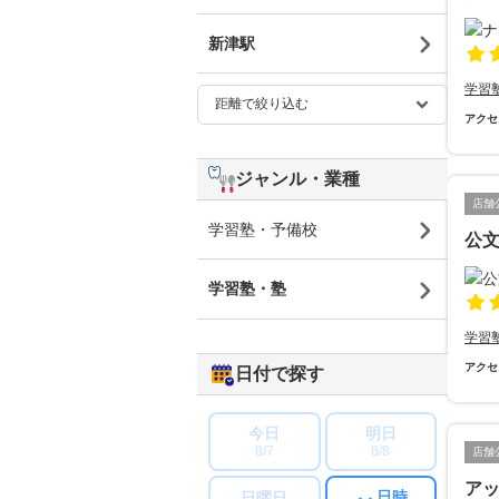
新津駅
学習
アクセ
ジャンル・業種
店舗
学習塾・予備校
公
学習塾・塾
学習
アクセ
日付で探す
今日
明日
8/7
8/8
店舗
ア
日時
日曜日