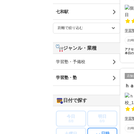
七和駅
学習
21
ジャンル・業種
アクセ
本日の
学習塾・予備校
店舗
学習塾・塾
ｈ
日付で探す
今日
明日
学習
8/8
8/9
21
日時
土曜日