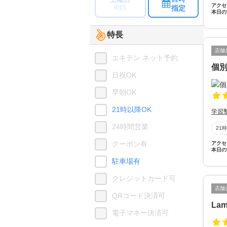
アクセ
指定
8/15
本日の
特長
店舗
エキテン ネット予約
個
日祝OK
早朝OK
21時以降OK
学習
24時間営業
21
クーポン有
アクセ
本日の
駐車場有
クレジットカード可
店舗
QRコード決済可
Lam
電子マネー決済可