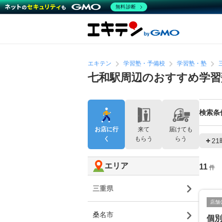
無料診断
エキテン
学習塾・予備校
学習塾・塾
七和駅周辺のおすすめ学習
検索条
お店に行
来て
届けても
く
もらう
らう
2
エリア
11
件
三重県
店舗
桑名市
個