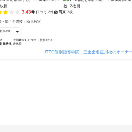
3.43
口コミ
2件
写真
3枚
塾・塾
予備校
幼児教室
時以降OK
ス
七和駅から1.2km （徒歩16分）
営業状況
定休日
ITTO個別指導学院 三重桑名星川校のオーナ