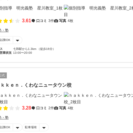
3.61
口コミ
3件
写真
4枚
塾・塾
時以降OK
ス
七和駅から1.3km （徒歩16分）
営業状況
13:00〜20:00
公式
ａｋｋｅｎ．くわなニュータウン校
3.28
口コミ
2件
写真
4枚
塾・塾
時以降OK
駐車場有