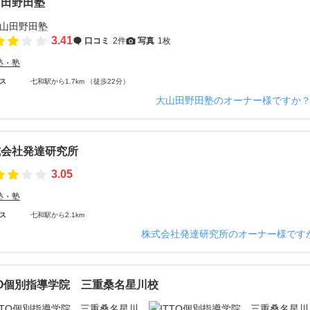
山田野田塾
3.41
口コミ
2件
写真
1枚
塾・塾
ス
七和駅から1.7km （徒歩22分）
大山田野田塾のオーナー様ですか
式会社発達研究所
3.05
塾・塾
ス
七和駅から2.1km
株式会社発達研究所のオーナー様です
TO個別指導学院 三重桑名星川校