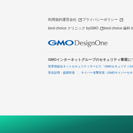
利用規約
運営会社
プライバシーポリシー
best choice クリニック byGMO
best choice 歯科
GMOインターネットグループのセキュリティ事業に
世界初総合ネットセキュリティサービス「GMOセキュリティ2
実在証明・盗聴対策
サイバー攻撃対策（GMOサイバーセキ