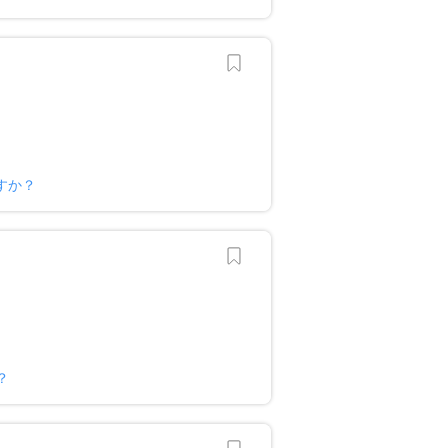
すか？
？