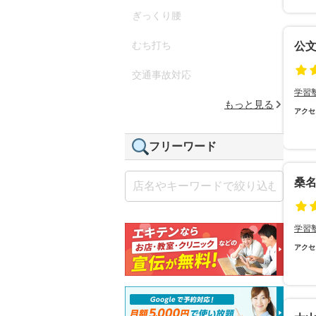
ぎっくり腰
むち打ち
公
交通事故対応
学習
もっと見る
アクセ
フリーワード
桑名
学習
アクセ