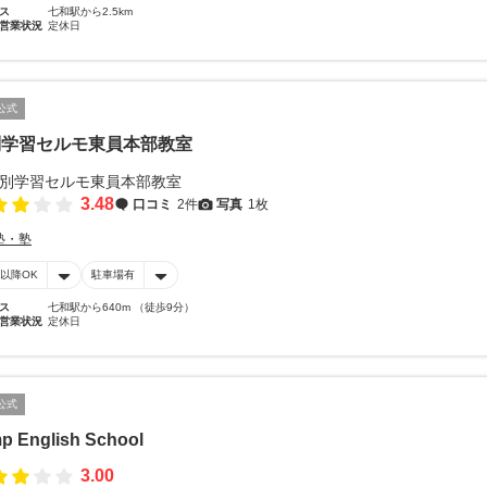
ス
七和駅から2.5km
営業状況
定休日
公式
別学習セルモ東員本部教室
3.48
口コミ
2件
写真
1枚
塾・塾
時以降OK
駐車場有
ス
七和駅から640m （徒歩9分）
営業状況
定休日
公式
p English School
3.00