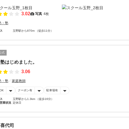
3.02
写真
4枚
塾・塾
ス
玉野駅から870m （徒歩11分）
公式
習塾はじめました。
3.06
塾・塾
家庭教師
OK
クーポン有
駐車場有
ス
玉野駅から1.3km （徒歩16分）
営業状況
定休日
井喜代司