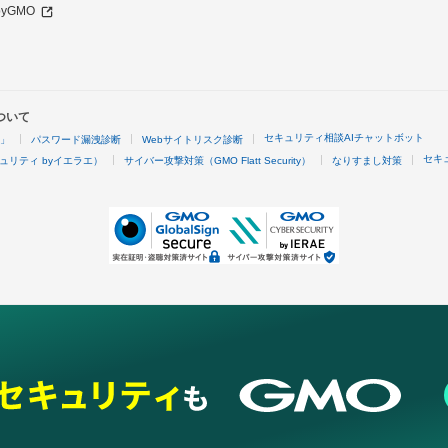
 byGMO
ついて
セキュリティ相談AIチャットボット
4」
パスワード漏洩診断
Webサイトリスク診断
セキ
ュリティ byイエラエ）
サイバー攻撃対策（GMO Flatt Security）
なりすまし対策