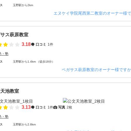
ス
玉野駅から2km
エヌケイ学院尾西第二教室のオーナー様
ガサス萩原教室
3.18
口コミ
1件
塾・塾
ス
玉野駅から1.4km （徒歩18分）
ペガサス萩原教室のオーナー様です
文天池教室
3.13
口コミ
1件
写真
2枚
塾・塾
ス
玉野駅から2.8km