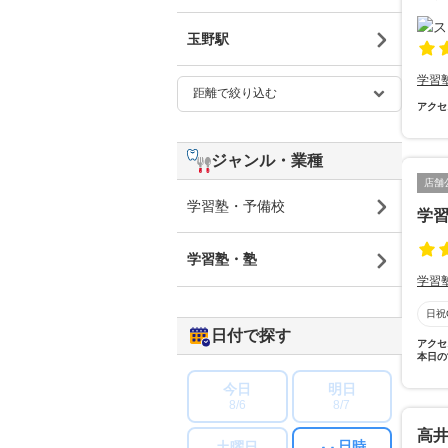
玉野駅
学習
アクセ
ジャンル・業種
店舗
学習塾・予備校
学
学習塾・塾
学習
日祝
日付で探す
アクセ
本日の
今日
明日
8/6
8/7
高
日時
土曜日