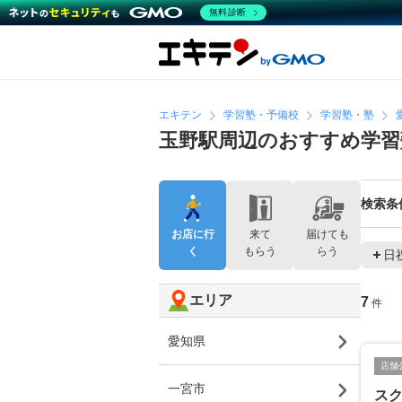
無料診断
エキテン
学習塾・予備校
学習塾・塾
玉野駅周辺のおすすめ学習
検索条
お店に行
来て
届けても
く
もらう
らう
日
エリア
7
件
愛知県
店舗
一宮市
ス