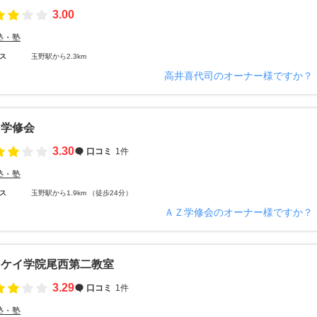
3.00
塾・塾
ス
玉野駅から2.3km
高井喜代司のオーナー様ですか？
Ｚ学修会
3.30
口コミ
1件
塾・塾
ス
玉野駅から1.9km （徒歩24分）
ＡＺ学修会のオーナー様ですか？
ヌケイ学院尾西第二教室
3.29
口コミ
1件
塾・塾