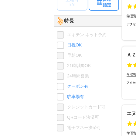
指定
8/8
学習
特長
アクセ
エキテン ネット予約
日祝OK
Ａ
早朝OK
21時以降OK
学習
24時間営業
アクセ
クーポン有
駐車場有
クレジットカード可
エ
QRコード決済可
電子マネー決済可
学習