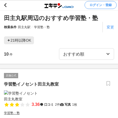
ログイン・登録
田主丸駅周辺のおすすめ学習塾・塾
変更
検索条件
田主丸駅
学習塾・塾
21時以降OK
10
件
店舗公式
学習塾イノセント田主丸教室
3.36
口コミ
2件
写真
1枚
学習塾・塾