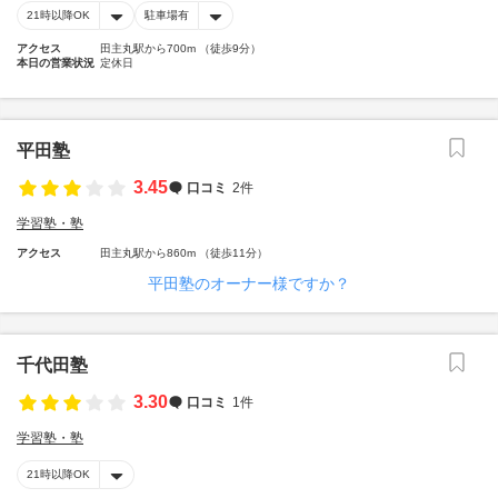
21時以降OK
駐車場有
アクセス
田主丸駅から700m （徒歩9分）
本日の営業状況
定休日
平田塾
3.45
口コミ
2件
学習塾・塾
アクセス
田主丸駅から860m （徒歩11分）
平田塾のオーナー様ですか？
千代田塾
3.30
口コミ
1件
学習塾・塾
21時以降OK