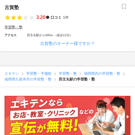
古賀塾
3.20
口コミ
1件
学習塾・塾
アクセス
田主丸駅から890m （徒歩12分）
古賀塾のオーナー様ですか？
エキテン
学習塾・予備校
学習塾・塾
福岡県内の学習塾・塾
福岡県久留米市の学習塾・塾
田主丸駅の学習塾・塾