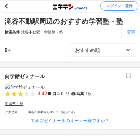
ログイン・登録
滝谷不動駅周辺のおすすめ学習塾・塾
変更
検索条件
滝谷不動駅
学習塾・塾
9
件
向学館ゼミナール
3.42
口コミ
2件
写真
1枚
学習塾・塾
アクセス
滝谷不動駅から350m （徒歩5分）
向学館ゼミナールのオーナー様ですか？