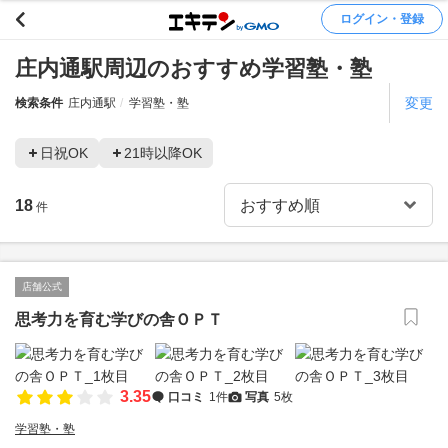
ログイン・登録
庄内通駅周辺のおすすめ学習塾・塾
変更
検索条件
庄内通駅
学習塾・塾
日祝OK
21時以降OK
18
件
店舗公式
思考力を育む学びの舎ＯＰＴ
3.35
口コミ
1件
写真
5枚
学習塾・塾