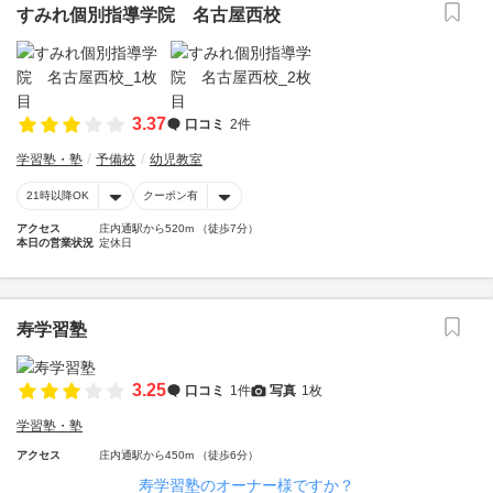
すみれ個別指導学院 名古屋西校
3.37
口コミ
2件
学習塾・塾
予備校
幼児教室
21時以降OK
クーポン有
アクセス
庄内通駅から520m （徒歩7分）
本日の営業状況
定休日
寿学習塾
3.25
口コミ
1件
写真
1枚
学習塾・塾
アクセス
庄内通駅から450m （徒歩6分）
寿学習塾のオーナー様ですか？