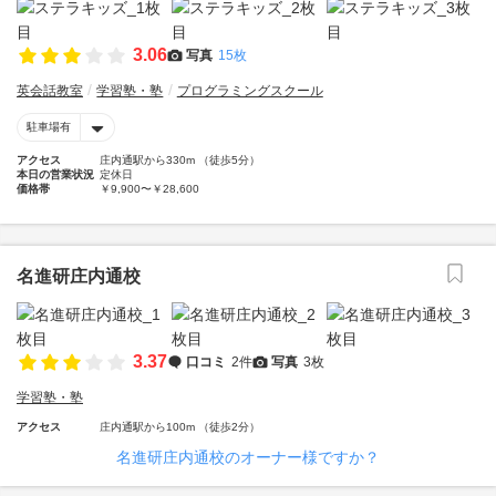
3.06
写真
15枚
英会話教室
学習塾・塾
プログラミングスクール
駐車場有
アクセス
庄内通駅から330m （徒歩5分）
本日の営業状況
定休日
価格帯
￥9,900〜￥28,600
名進研庄内通校
3.37
口コミ
2件
写真
3枚
学習塾・塾
アクセス
庄内通駅から100m （徒歩2分）
名進研庄内通校のオーナー様ですか？