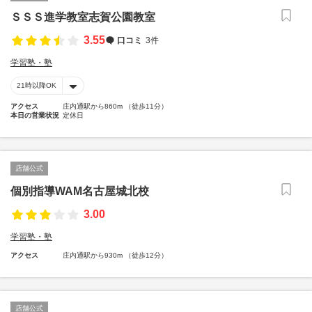
ＳＳＳ進学教室志賀公園教室
3.55
口コミ
3件
学習塾・塾
21時以降OK
アクセス
庄内通駅から860m （徒歩11分）
本日の営業状況
定休日
店舗公式
個別指導WAM名古屋城北校
3.00
学習塾・塾
アクセス
庄内通駅から930m （徒歩12分）
店舗公式