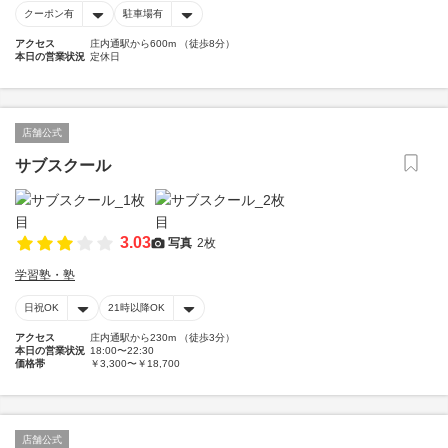
クーポン有
駐車場有
アクセス
庄内通駅から600m （徒歩8分）
本日の営業状況
定休日
店舗公式
サブスクール
3.03
写真
2枚
学習塾・塾
日祝OK
21時以降OK
アクセス
庄内通駅から230m （徒歩3分）
本日の営業状況
18:00〜22:30
価格帯
￥3,300〜￥18,700
店舗公式