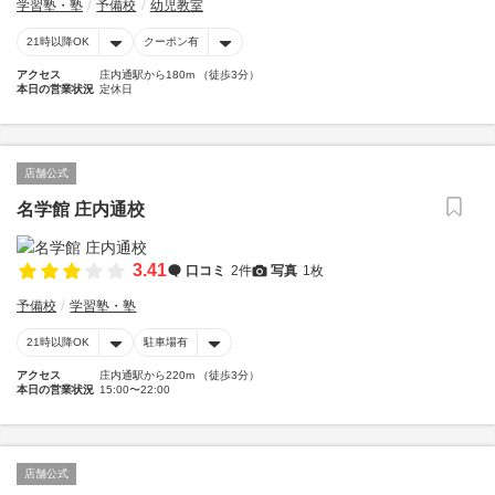
学習塾・塾
予備校
幼児教室
21時以降OK
クーポン有
アクセス
庄内通駅から180m （徒歩3分）
本日の営業状況
定休日
店舗公式
名学館 庄内通校
3.41
口コミ
2件
写真
1枚
予備校
学習塾・塾
21時以降OK
駐車場有
アクセス
庄内通駅から220m （徒歩3分）
本日の営業状況
15:00〜22:00
店舗公式