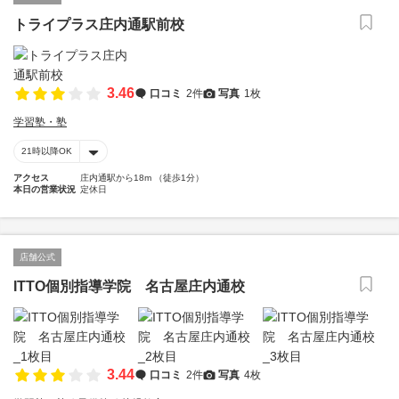
トライプラス庄内通駅前校
3.46
口コミ
2件
写真
1枚
学習塾・塾
21時以降OK
アクセス
庄内通駅から18m （徒歩1分）
本日の営業状況
定休日
店舗公式
ITTO個別指導学院 名古屋庄内通校
3.44
口コミ
2件
写真
4枚