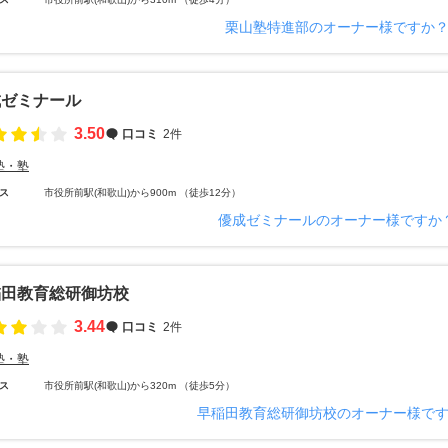
栗山塾特進部のオーナー様ですか
成ゼミナール
3.50
口コミ
2件
塾・塾
ス
市役所前駅(和歌山)から900m （徒歩12分）
優成ゼミナールのオーナー様ですか
稲田教育総研御坊校
3.44
口コミ
2件
塾・塾
ス
市役所前駅(和歌山)から320m （徒歩5分）
早稲田教育総研御坊校のオーナー様で