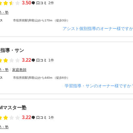
3.50
口コミ
2件
塾・塾
ス
市役所前駅(和歌山)から170m （徒歩3分）
アシスト個別指導のオーナー様です
習指導・サン
3.22
口コミ
1件
塾・塾
家庭教師
ス
市役所前駅(和歌山)から440m （徒歩6分）
学習指導・サンのオーナー様ですか
Mマスター塾
3.22
口コミ
1件
塾・塾