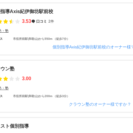
指導Axis紀伊御坊駅前校
3.53
口コミ
2件
塾・塾
ス
市役所前駅(和歌山)から550m （徒歩7分）
個別指導Axis紀伊御坊駅前校のオーナー様
ラウン塾
3.00
塾・塾
ス
市役所前駅(和歌山)から200m （徒歩3分）
クラウン塾のオーナー様ですか？
シスト個別指導