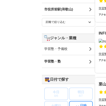
学習
市役所前駅(和歌山)
アクセ
INF
ジャンル・業種
学習塾・予備校
学習
アクセ
学習塾・塾
日付で探す
栗
今日
明日
8/6
8/7
学習
日時
土曜日
アクセ