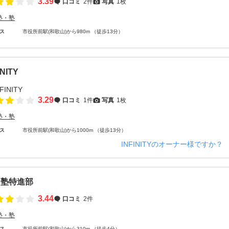
3.39
口コミ
2件
写真
1枚
塾・塾
ス
市役所前駅(和歌山)から980m （徒歩13分）
INITY
3.29
口コミ
1件
写真
1枚
塾・塾
ス
市役所前駅(和歌山)から1000m （徒歩13分）
INFINITYのオーナー様ですか？
山塾特進部
3.44
口コミ
2件
塾・塾
ス
市役所前駅(和歌山)から310m （徒歩4分）