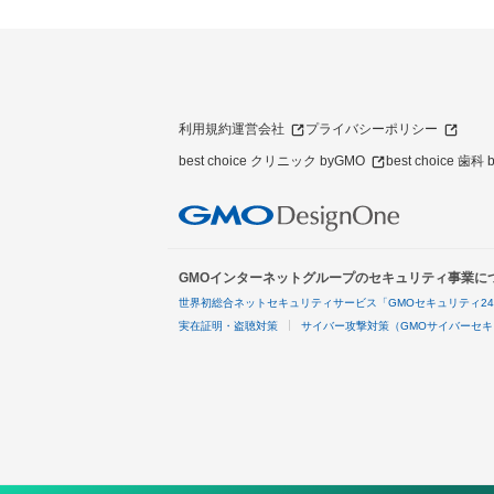
利用規約
運営会社
プライバシーポリシー
best choice クリニック byGMO
best choice 歯科
GMOインターネットグループのセキュリティ事業に
世界初総合ネットセキュリティサービス「GMOセキュリティ2
実在証明・盗聴対策
サイバー攻撃対策（GMOサイバーセキ