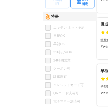
指定
8/8
特長
優
エキテン ネット予約
日祝OK
学習
早朝OK
アクセ
21時以降OK
24時間営業
クーポン有
早
駐車場有
クレジットカード可
学習
QRコード決済可
アクセ
電子マネー決済可