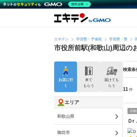
無料診断
エキテン
学習塾・予備校
学習塾・塾
市役所前駅(和歌山)周辺
検索条
お店に行
来て
届けても
く
もらう
らう
11
件
エリア
店舗
和歌山県
Ｄr
御坊市