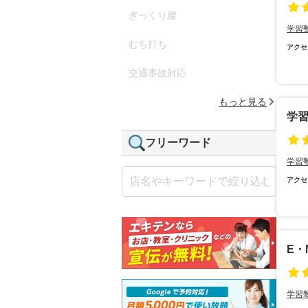
ぎっくり腰
学習
むち打ち
アクセ
交通事故対応
もっと見る
学
フリーワード
学習
アクセ
E・
学習