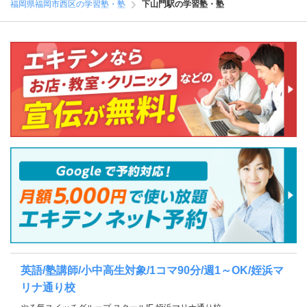
福岡県福岡市西区の学習塾・塾
下山門駅の学習塾・塾
英語/塾講師/小中高生対象/1コマ90分/週1～OK/姪浜マ
リナ通り校