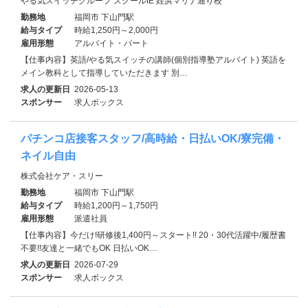
やる気スイッチグループ スクールIE 姪浜マリナ通り校
勤務地
福岡市 下山門駅
給与タイプ
時給1,250円～2,000円
雇用形態
アルバイト・パート
【仕事内容】英語/やる気スイッチの講師(個別指導塾アルバイト) 英語を
メイン教科として指導していただきます 別…
求人の更新日
2026-05-13
スポンサー
求人ボックス
パチンコ店接客スタッフ/高時給・日払いOK/寮完備・
ネイル自由
株式会社ケア・スリー
勤務地
福岡市 下山門駅
給与タイプ
時給1,200円～1,750円
雇用形態
派遣社員
【仕事内容】今だけ!研修後1,400円～スタート!! 20・30代活躍中/履歴書
不要!!友達と一緒でもOK 日払いOK…
求人の更新日
2026-07-29
スポンサー
求人ボックス