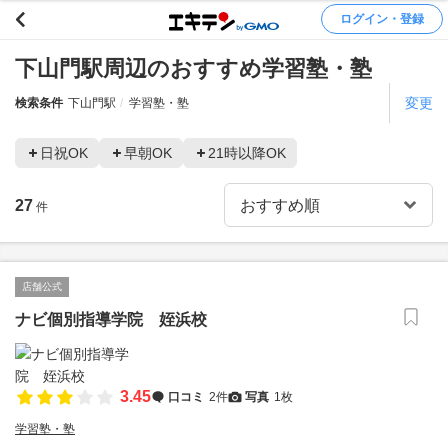
ログイン・登録
下山門駅周辺のおすすめ学習塾・塾
変更
検索条件
下山門駅
学習塾・塾
日祝OK
早朝OK
21時以降OK
27
件
店舗公式
ナビ個別指導学院 姪浜校
3.45
口コミ
2件
写真
1枚
学習塾・塾