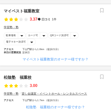
マイベスト福重教室
3.37
口コミ
1件
学習塾・塾
駐車場有
カード可
QRコード決済可
電子マネー決済可
アクセス
下山門駅から1.6km （徒歩21分）
本日の営業状況
定休日
マイベスト福重教室のオーナー様ですか？
松陰塾 福重校
3.00
学習塾・塾
貸し会議室・イベントホール・レンタルスペース
アクセス
下山門駅から1.7km （徒歩21分）
松陰塾 福重校のオーナー様ですか？