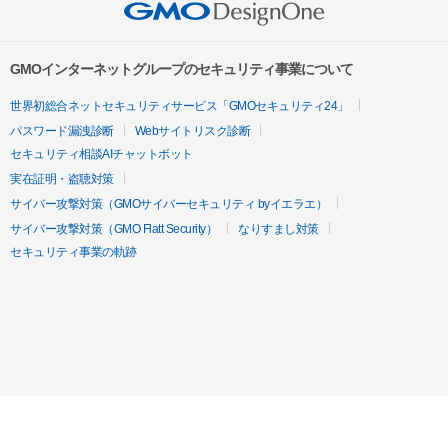
GMOインターネットグループのセキュリティ事業について
世界初総合ネットセキュリティサービス「GMOセキュリティ24」
パスワード漏洩診断
Webサイトリスク診断
セキュリティ相談AIチャットボット
実在証明・盗聴対策
サイバー攻撃対策（GMOサイバーセキュリティ byイエラエ）
サイバー攻撃対策（GMO Flatt Security）
なりすまし対策
セキュリティ事業の軌跡