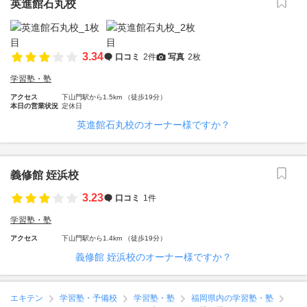
英進館石丸校
3.34
口コミ
2件
写真
2枚
学習塾・塾
アクセス
下山門駅から1.5km （徒歩19分）
本日の営業状況
定休日
英進館石丸校のオーナー様ですか？
義修館 姪浜校
3.23
口コミ
1件
学習塾・塾
アクセス
下山門駅から1.4km （徒歩19分）
義修館 姪浜校のオーナー様ですか？
エキテン
学習塾・予備校
学習塾・塾
福岡県内の学習塾・塾