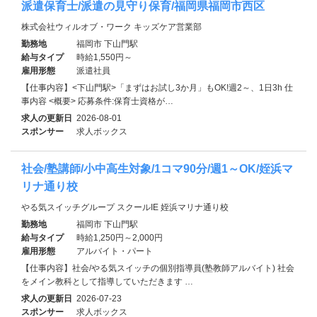
派遣保育士/派遣の見守り保育/福岡県福岡市西区
株式会社ウィルオブ・ワーク キッズケア営業部
勤務地
福岡市 下山門駅
給与タイプ
時給1,550円～
雇用形態
派遣社員
【仕事内容】<下山門駅>「まずはお試し3か月」もOK!週2～、1日3h 仕
事内容 <概要> 応募条件:保育士資格が…
求人の更新日
2026-08-01
スポンサー
求人ボックス
社会/塾講師/小中高生対象/1コマ90分/週1～OK/姪浜マ
リナ通り校
やる気スイッチグループ スクールIE 姪浜マリナ通り校
勤務地
福岡市 下山門駅
給与タイプ
時給1,250円～2,000円
雇用形態
アルバイト・パート
【仕事内容】社会/やる気スイッチの個別指導員(塾教師アルバイト) 社会
をメイン教科として指導していただきます …
求人の更新日
2026-07-23
スポンサー
求人ボックス