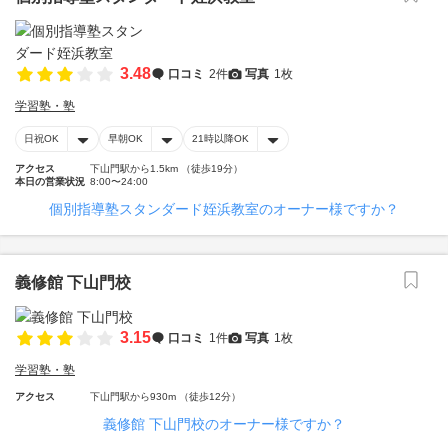
3.48
口コミ
2件
写真
1枚
学習塾・塾
日祝OK
早朝OK
21時以降OK
アクセス
下山門駅から1.5km （徒歩19分）
本日の営業状況
8:00〜24:00
個別指導塾スタンダード姪浜教室のオーナー様ですか？
義修館 下山門校
3.15
口コミ
1件
写真
1枚
学習塾・塾
アクセス
下山門駅から930m （徒歩12分）
義修館 下山門校のオーナー様ですか？