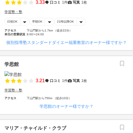
3.33
口コミ
1件
写真
1枚
学習塾・塾
日祝OK
早朝OK
21時以降OK
アクセス
下山門駅から1.7km （徒歩22分）
本日の営業状況
8:00〜24:00
個別指導塾スタンダードダイエー福重教室のオーナー様ですか？
学思館
3.21
口コミ
1件
写真
1枚
学習塾・塾
アクセス
下山門駅から750m （徒歩10分）
学思館のオーナー様ですか？
マリア・チャイルド・クラブ