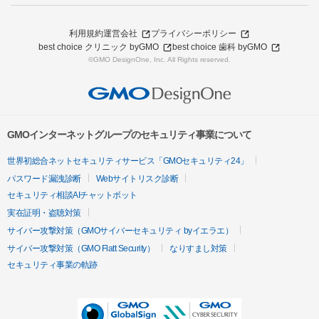
利用規約
運営会社
プライバシーポリシー
best choice クリニック byGMO
best choice 歯科 byGMO
©GMO DesignOne, Inc. All Rights reserved.
GMOインターネットグループのセキュリティ事業について
世界初総合ネットセキュリティサービス「GMOセキュリティ24」
パスワード漏洩診断
Webサイトリスク診断
セキュリティ相談AIチャットボット
実在証明・盗聴対策
サイバー攻撃対策（GMOサイバーセキュリティ byイエラエ）
サイバー攻撃対策（GMO Flatt Security）
なりすまし対策
セキュリティ事業の軌跡