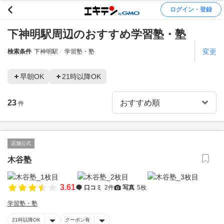
ログイン・登録
下神明駅周辺のおすすめ学習塾・塾
変更
検索条件
下神明駅
学習塾・塾
早朝OK
21時以降OK
23
件
店舗公式
木谷塾
3.61
口コミ
2件
写真
5枚
学習塾・塾
21時以降OK
クーポン有