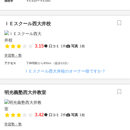
価格帯
￥6,930〜￥9,680
ＩＥスクール西大井校
3.15
口コミ
1件
写真
1枚
学習塾・塾
アクセス
下神明駅から950m （徒歩12分）
ＩＥスクール西大井校のオーナー様ですか？
明光義塾西大井教室
3.42
口コミ
2件
写真
1枚
学習塾・塾