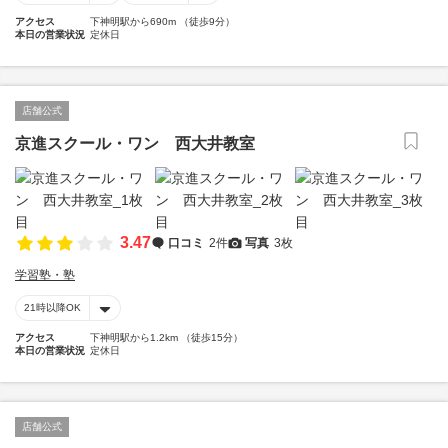
アクセス
下神明駅から690m （徒歩9分）
本日の営業状況
定休日
店舗公式
京進スクール・ワン 西大井教室
3.47
口コミ
2件
写真
3枚
学習塾・塾
21時以降OK
アクセス
下神明駅から1.2km （徒歩15分）
本日の営業状況
定休日
店舗公式