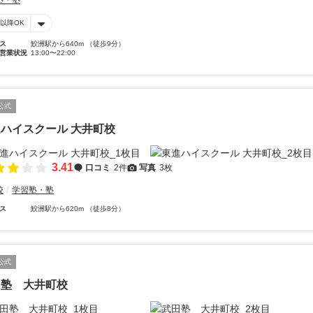
塾・塾
時以降OK
ス
鮫洲駅から640m （徒歩9分）
営業状況
13:00〜22:00
公式
ハイスクール 大井町校
3.41
口コミ
2件
写真
3枚
校
学習塾・塾
ス
鮫洲駅から620m （徒歩8分）
公式
田塾 大井町校