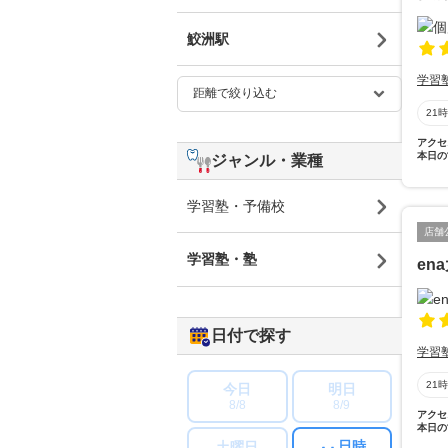
鮫洲駅
学習
21
アクセ
本日の
ジャンル・業種
学習塾・予備校
店舗
学習塾・塾
en
日付で探す
学習
21
今日
明日
8/8
8/9
アクセ
本日の
日時
土曜日