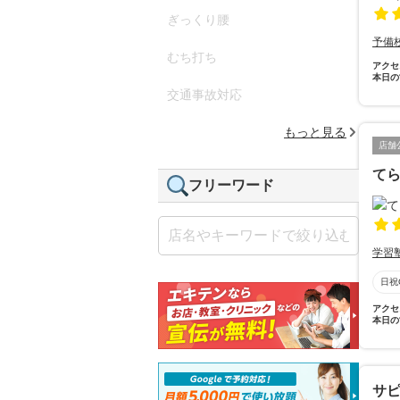
ぎっくり腰
予備
むち打ち
アクセ
本日の
交通事故対応
もっと見る
店舗
て
フリーワード
学習
日祝
アクセ
本日の
サ