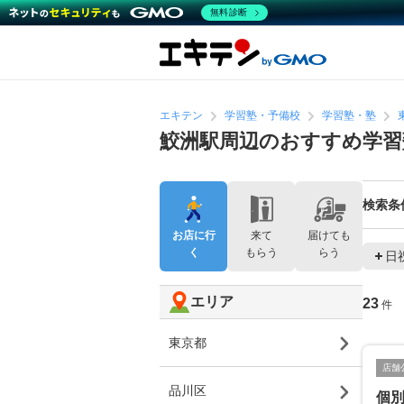
無料診断
エキテン
学習塾・予備校
学習塾・塾
鮫洲駅周辺のおすすめ学習
検索条
お店に行
来て
届けても
く
もらう
らう
日
エリア
23
件
東京都
店舗
品川区
個