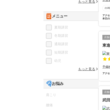
学習
もっと見る
21
メニュー
アクセ
本日の
夏期講習
冬期講習
店舗
通期講習
東進
短期講習
幼児
予備
もっと見る
アクセ
お悩み
店舗
肩こり
武
腰痛