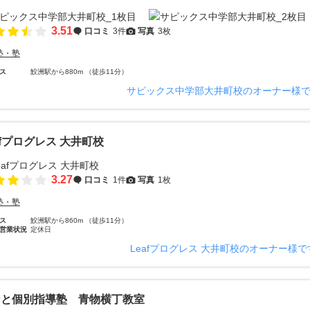
3.51
口コミ
3件
写真
3枚
塾・塾
ス
鮫洲駅から880m （徒歩11分）
サピックス中学部大井町校のオーナー様
afプログレス 大井町校
3.27
口コミ
1件
写真
1枚
塾・塾
ス
鮫洲駅から860m （徒歩11分）
営業状況
定休日
Leafプログレス 大井町校のオーナー様
なと個別指導塾 青物横丁教室