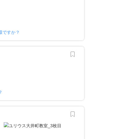
様ですか？
？