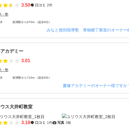
3.50
口コミ
2件
塾・塾
ス
鮫洲駅から670m （徒歩9分）
みなと個別指導塾 青物横丁教室のオーナー
修アカデミー
3.01
塾・塾
ス
鮫洲駅から710m （徒歩9分）
慶修アカデミーのオーナー様ですか
リウス大井町教室
3.18
口コミ
1件
写真
3枚