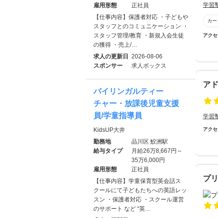
学習
雇用形態
正社員
【仕事内容】保護者対応 ・子どもや
カー
スタッフとのコミュニケーション ・
スタッフ管理/教育 ・新規入会生徒
アクセ
の獲得 ・売上/…
求人の更新日
2026-08-06
スポンサー
求人ボックス
ア
バイリンガルティー
チャー・放課後児童支援
員/学童指導員
学習
KidsUP大井
アクセ
勤務地
品川区 鮫洲駅
給与タイプ
月給26万8,667円～
35万6,000円
雇用形態
正社員
プ
【仕事内容】学童保育型英会話ス
クールにて子どもたちへの英語レッ
スン ・保護者対応 ・スクール運営
のサポート など “英…