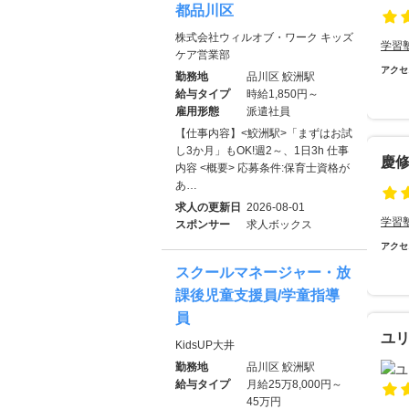
都品川区
株式会社ウィルオブ・ワーク キッズ
学習
ケア営業部
アクセ
勤務地
品川区 鮫洲駅
給与タイプ
時給1,850円～
雇用形態
派遣社員
【仕事内容】<鮫洲駅>「まずはお試
し3か月」もOK!週2～、1日3h 仕事
慶
内容 <概要> 応募条件:保育士資格が
あ…
求人の更新日
2026-08-01
学習
スポンサー
求人ボックス
アクセ
スクールマネージャー・放
課後児童支援員/学童指導
員
ユ
KidsUP大井
勤務地
品川区 鮫洲駅
給与タイプ
月給25万8,000円～
45万円