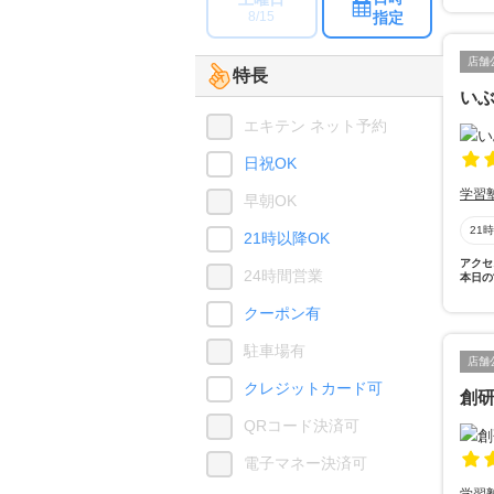
指定
8/15
店舗
特長
い
エキテン ネット予約
日祝OK
学習
早朝OK
21
21時以降OK
アクセ
24時間営業
本日の
クーポン有
駐車場有
店舗
クレジットカード可
創
QRコード決済可
電子マネー決済可