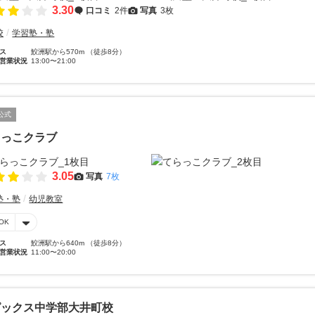
3.30
口コミ
2件
写真
3枚
校
学習塾・塾
ス
鮫洲駅から570m （徒歩8分）
営業状況
13:00〜21:00
公式
らっこクラブ
3.05
写真
7枚
塾・塾
幼児教室
OK
ス
鮫洲駅から640m （徒歩8分）
営業状況
11:00〜20:00
ピックス中学部大井町校