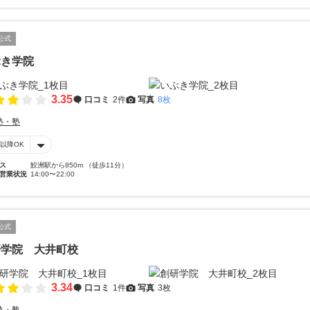
公式
ぶき学院
3.35
口コミ
2件
写真
8枚
塾・塾
時以降OK
ス
鮫洲駅から850m （徒歩11分）
営業状況
14:00〜22:00
公式
研学院 大井町校
3.34
口コミ
1件
写真
3枚