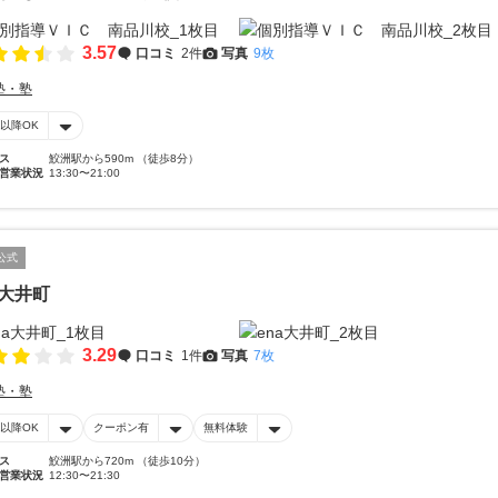
3.57
口コミ
2件
写真
9枚
塾・塾
時以降OK
ス
鮫洲駅から590m （徒歩8分）
営業状況
13:30〜21:00
公式
a大井町
3.29
口コミ
1件
写真
7枚
塾・塾
時以降OK
クーポン有
無料体験
ス
鮫洲駅から720m （徒歩10分）
営業状況
12:30〜21:30