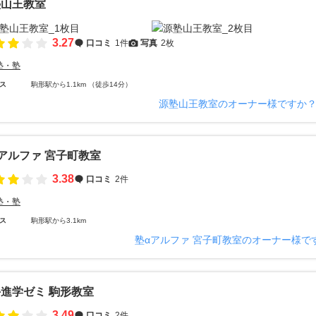
塾山王教室
3.27
口コミ
1件
写真
2枚
塾・塾
ス
駒形駅から1.1km （徒歩14分）
源塾山王教室のオーナー様ですか
アルファ 宮子町教室
3.38
口コミ
2件
塾・塾
ス
駒形駅から3.1km
塾αアルファ 宮子町教室のオーナー様で
進学ゼミ 駒形教室
3.49
口コミ
2件