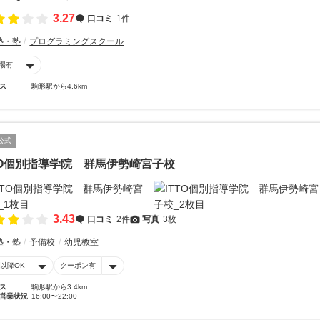
3.27
口コミ
1件
塾・塾
プログラミングスクール
場有
ス
駒形駅から4.6km
公式
TO個別指導学院 群馬伊勢崎宮子校
3.43
口コミ
2件
写真
3枚
塾・塾
予備校
幼児教室
時以降OK
クーポン有
ス
駒形駅から3.4km
営業状況
16:00〜22:00