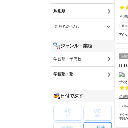
駒形駅
学習
駐車
アクセ
ジャンル・業種
店舗
学習塾・予備校
IT
学習塾・塾
日付で探す
学習
21
今日
明日
アクセ
8/7
8/8
本日の
日時
日曜日