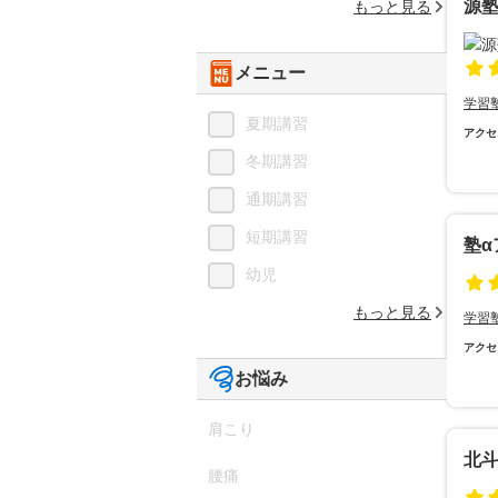
源
もっと見る
メニュー
学習
夏期講習
アクセ
冬期講習
通期講習
短期講習
塾α
幼児
もっと見る
学習
アクセ
お悩み
肩こり
北斗
腰痛