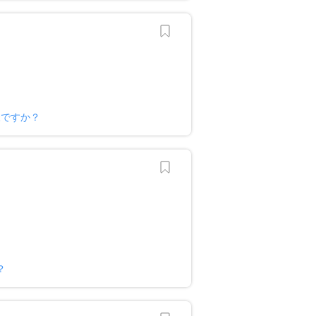
様ですか？
？