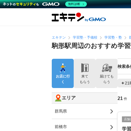
無料診断
エキテン
学習塾・予備校
学習塾・塾
駒形駅周辺のおすすめ学習
検索条
お店に行
来て
届けても
く
もらう
らう
2
エリア
21
件
群馬県
店舗
前橋市
学習