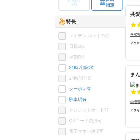
指定
8/9
共
特長
学習
エキテン ネット予約
アクセ
日祝OK
早朝OK
21時以降OK
ま
24時間営業
クーポン有
駐車場有
学習
クレジットカード可
アクセ
QRコード決済可
電子マネー決済可