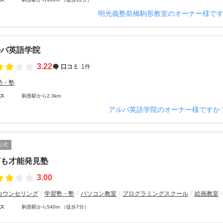
明光義塾前橋駒形教室のオーナー様で
ルバ英語学院
3.22
口コミ
1件
塾・塾
ス
駒形駅から2.3km
アルバ英語学院のオーナー様ですか
公式
ども才能発見塾
3.00
カウンセリング
学習塾・塾
パソコン教室
プログラミングスクール
絵画教室
ス
駒形駅から540m （徒歩7分）