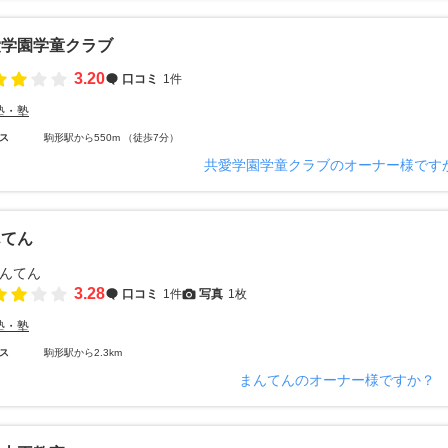
愛学園学童クラブ
3.20
口コミ
1件
塾・塾
ス
駒形駅から550m （徒歩7分）
共愛学園学童クラブのオーナー様です
んてん
3.28
口コミ
1件
写真
1枚
塾・塾
ス
駒形駅から2.3km
まんてんのオーナー様ですか？