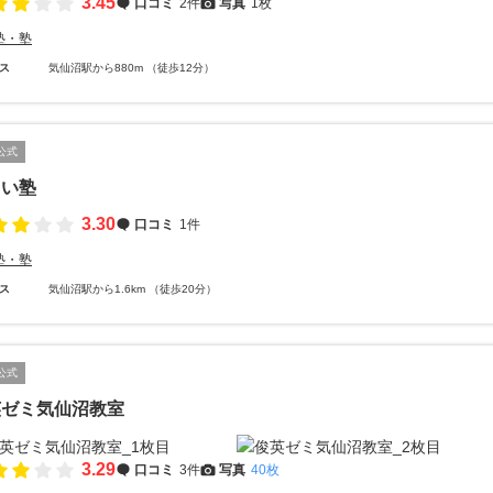
3.45
口コミ
2件
写真
1枚
塾・塾
ス
気仙沼駅から880m （徒歩12分）
公式
らい塾
3.30
口コミ
1件
塾・塾
ス
気仙沼駅から1.6km （徒歩20分）
公式
英ゼミ気仙沼教室
3.29
口コミ
3件
写真
40枚