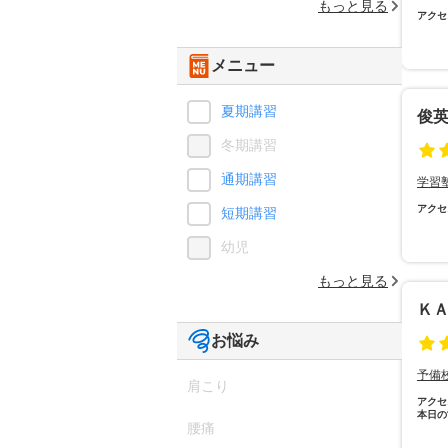
もっと見る
アクセ
メニュー
夏期講習
俊
冬期講習
通期講習
学習
アクセ
短期講習
幼児
もっと見る
Ｋ
お悩み
予備
肩こり
アクセ
本日の
腰痛