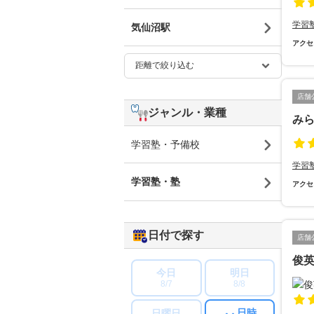
学習
気仙沼駅
アクセ
店舗
ジャンル・業種
み
学習塾・予備校
学習
学習塾・塾
アクセ
日付で探す
店舗
俊
今日
明日
8/7
8/8
日時
日曜日