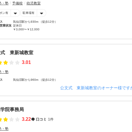
塾・塾
予備校
幼児教室
ポン有
駐車場有
ス
気仙沼駅から930m （徒歩12分）
営業状況
定休日
￥3,000〜￥12,000
文式 東新城教室
3.01
塾・塾
ス
気仙沼駅から960m （徒歩12分）
公文式 東新城教室のオーナー様です
英学院事務局
3.22
口コミ
1件
塾・塾