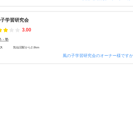
の子学習研究会
3.00
塾・塾
ス
気仙沼駅から2.8km
風の子学習研究会のオーナー様です