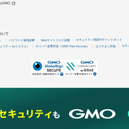
 byGMO
ついて
セキュリティ相談AIチャットボット
4」
パスワード漏洩診断
Webサイトリスク診断
セキ
ュリティ byイエラエ）
サイバー攻撃対策（GMO Flatt Security）
なりすまし対策