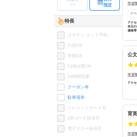
学習
指定
8/9
クー
特長
アクセ
本日の
価格帯
エキテン ネット予約
日祝OK
公
早朝OK
21時以降OK
学習
24時間営業
アクセ
クーポン有
駐車場有
クレジットカード可
育
QRコード決済可
電子マネー決済可
学習