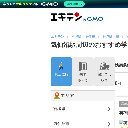
無料診断
エキテン
学習塾・予備校
学習塾・塾
気仙沼駅周辺のおすすめ学
検索条
お店に行
来て
届けても
く
もらう
らう
8
件
エリア
店舗
宮城県
英
気仙沼市