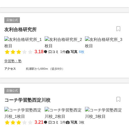
店舗公式
友利合格研究所
3.18
口コミ
1件
写真
8枚
学習塾・塾
アクセス
杭瀬駅から680m （徒歩9分）
店舗公式
コーチ学習塾西淀川校
3.21
口コミ
1件
写真
3枚