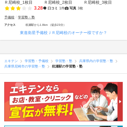
3.28
口コミ
1件
写真
3枚
予備校
学習塾・塾
アクセス
杭瀬駅から1.8km （徒歩23分）
東進衛星予備校ＪＲ尼崎校のオーナー様ですか？
エキテン
学習塾・予備校
学習塾・塾
兵庫県内の学習塾・塾
兵庫県尼崎市の学習塾・塾
杭瀬駅の学習塾・塾