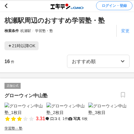
ログイン・登録
杭瀬駅周辺のおすすめ学習塾・塾
変更
検索条件
杭瀬駅
学習塾・塾
21時以降OK
16
件
店舗公式
グローウィン中山塾
3.31
口コミ
1件
写真
6枚
学習塾・塾