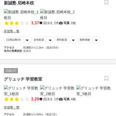
新誠塾 尼崎本校
3.37
口コミ
2件
写真
2枚
学習塾・塾
21時以降OK
女性歓迎
男性歓迎
無料体験
アクセス
杭瀬駅から1.2km （徒歩15分）
本日の営業状況
定休日
店舗公式
グリュッチ 学習教室
3.29
口コミ
1件
写真
4枚
学習塾・塾
アクセス
杭瀬駅から490m （徒歩7分）