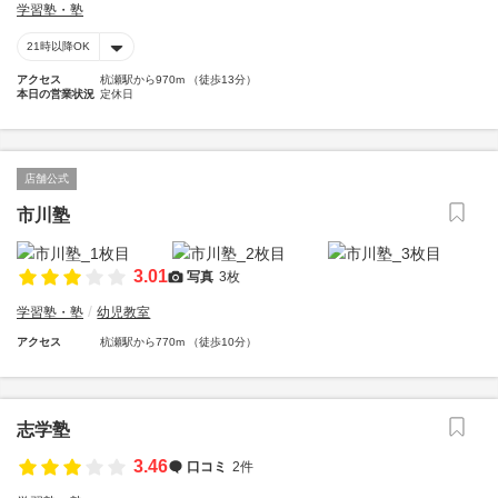
学習塾・塾
21時以降OK
アクセス
杭瀬駅から970m （徒歩13分）
本日の営業状況
定休日
店舗公式
市川塾
3.01
写真
3枚
学習塾・塾
幼児教室
アクセス
杭瀬駅から770m （徒歩10分）
志学塾
3.46
口コミ
2件