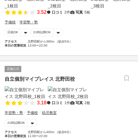
3.52
口コミ
2件
写真
5枚
予備校
学習塾・塾
日祝OK
21時以降OK
アクセス
北野田駅から390m （徒歩5分）
本日の営業状況
13:00〜22:00
店舗公式
自立個別マイプレイス 北野田校
3.18
口コミ
1件
写真
2枚
学習塾・塾
予備校
幼児教室
21時以降OK
アクセス
北野田駅から400m （徒歩6分）
本日の営業状況
11:00〜22:00