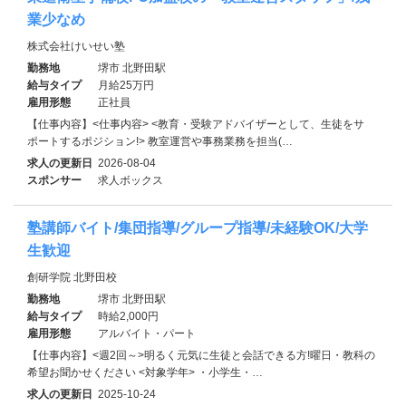
業少なめ
株式会社けいせい塾
勤務地
堺市 北野田駅
給与タイプ
月給25万円
雇用形態
正社員
【仕事内容】<仕事内容> <教育・受験アドバイザーとして、生徒をサ
ポートするポジション!> 教室運営や事務業務を担当(…
求人の更新日
2026-08-04
スポンサー
求人ボックス
塾講師バイト/集団指導/グループ指導/未経験OK/大学
生歓迎
創研学院 北野田校
勤務地
堺市 北野田駅
給与タイプ
時給2,000円
雇用形態
アルバイト・パート
【仕事内容】<週2回～>明るく元気に生徒と会話できる方!曜日・教科の
希望お聞かせください <対象学年> ・小学生・…
求人の更新日
2025-10-24