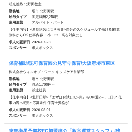
明光義塾 北野田教室
勤務地
堺市 北野田駅
給与タイプ
固定報酬2,250円
雇用形態
アルバイト・パート
【仕事内容】<夏期講習につき募集>自分のスケジュールで働ける!得意
教科からOK 仕事内容 ・小・中・高を対象にし…
求人の更新日
2026-07-28
スポンサー
求人ボックス
保育補助/認可保育園の見守り保育/大阪府堺市東区
株式会社ウィルオブ・ワーク キッズケア営業部
勤務地
堺市 北野田駅
給与タイプ
時給1,700円～
雇用形態
派遣社員
【仕事内容】<北野田駅>「まずはお試し3か月」もOK!週2～、1日3h 仕
事内容 <概要> 応募条件:保育士資格が…
求人の更新日
2026-08-01
スポンサー
求人ボックス
東進衛星予備校FC加盟校の「教室運営スタッフ」/残