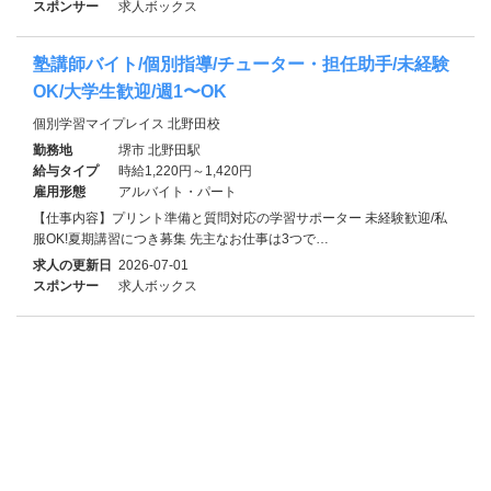
スポンサー
求人ボックス
塾講師バイト/個別指導/チューター・担任助手/未経験
OK/大学生歓迎/週1〜OK
個別学習マイプレイス 北野田校
勤務地
堺市 北野田駅
給与タイプ
時給1,220円～1,420円
雇用形態
アルバイト・パート
【仕事内容】プリント準備と質問対応の学習サポーター 未経験歓迎/私
服OK!夏期講習につき募集 先主なお仕事は3つで…
求人の更新日
2026-07-01
スポンサー
求人ボックス