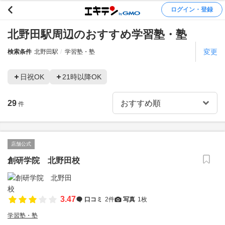
ログイン・登録
北野田駅周辺のおすすめ学習塾・塾
変更
検索条件
北野田駅
学習塾・塾
日祝OK
21時以降OK
29
件
店舗公式
創研学院 北野田校
3.47
口コミ
2件
写真
1枚
学習塾・塾