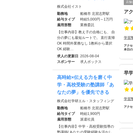
店舗
株式会社イスト
ア
勤務地
船橋市 北習志野駅
給与タイプ
時給5,000円～1万円
雇用形態
業務委託
【仕事内容】教え子の合格にも、 自
分の夢にも最短ルートで。 直行直帰
学習
OK 時間外業務なし 1教科から選択
アクセ
OK 経験…
本日の
求人の更新日
2026-08-04
スポンサー
求人ボックス
早
高時給×伝える力を磨く中
学・高校受験の塾講師「あ
なたの夢」を優先できる
学習
株式会社学研エル・スタッフィング
アクセ
勤務地
船橋市 北習志野駅
給与タイプ
時給1,900円
雇用形態
派遣社員
【仕事内容】中学・高校受験指導の
塾講師/ あなたの受験経験を活かし