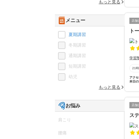
もっと見る
メニュー
店舗
ト
夏期講習
冬期講習
通期講習
学習
短期講習
21
幼児
アクセ
本日の
もっと見る
お悩み
店舗
ス
肩こり
腰痛