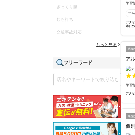
学習
ぎっくり腰
21
むち打ち
アクセ
本日の
交通事故対応
もっと見る
店舗
ア
フリーワード
学習
アクセ
店舗
個別