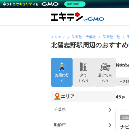
無料診断
エキテン
学習塾・予備校
学習塾・塾
北習志野駅周辺のおすすめ
検索条
お店に行
来て
届けても
く
もらう
らう
2
エリア
45
件
千葉県
店舗
船橋市
ナ