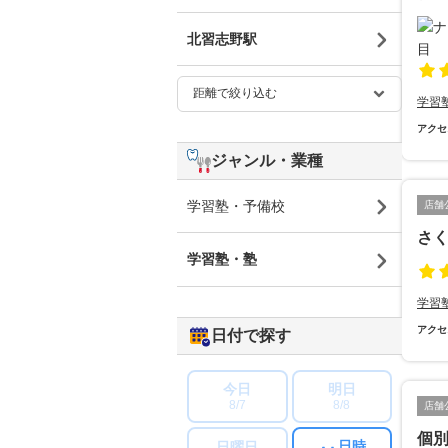
北習志野駅
学習
アクセ
ジャンル・業種
学習塾・予備校
店舗
さ
学習塾・塾
学習
アクセ
日付で探す
今日
明日
8/7
8/8
店舗
個
日時
日曜日