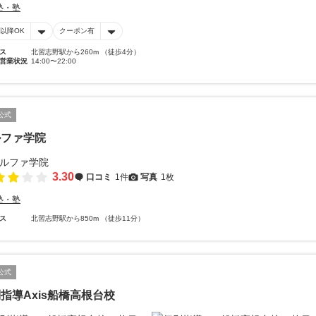
塾・塾
時以降OK
クーポン有
ス
北習志野駅から260m （徒歩4分）
営業状況
14:00〜22:00
公式
ルファ学院
3.30
口コミ
1件
写真
1枚
塾・塾
ス
北習志野駅から850m （徒歩11分）
公式
指導Axis船橋高根台校