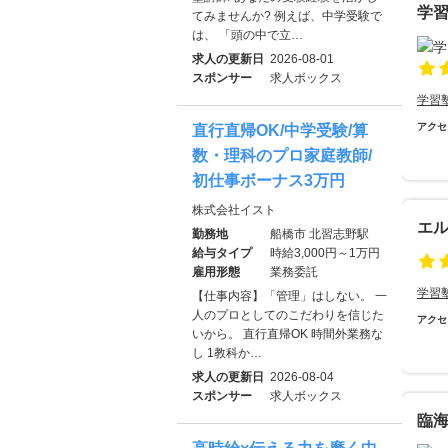
学
てみませんか? 例えば、中学受験で
は、 「頭の中で立…
求人の更新日
2026-08-01
スポンサー
求人ボックス
学習
アクセ
直行直帰OK/中学受験/算
数・理科のプロ家庭教師/
初仕事ボーナス3万円
株式会社イスト
エ
勤務地
船橋市 北習志野駅
給与タイプ
時給3,000円～1万円
雇用形態
業務委託
学習
【仕事内容】「管理」はしない。 一
人のプロとしてのこだわりを信じた
アクセ
いから。 直行直帰OK 時間外業務な
し 1教科か…
求人の更新日
2026-08-04
スポンサー
求人ボックス
臨海