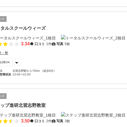
公式
ータルスクールウィーズ
3.34
口コミ
1件
写真
5枚
塾・塾
時以降OK
ス
北習志野駅から700m （徒歩9分）
営業状況
13:00〜22:00
公式
テップ進研北習志野教室
3.50
口コミ
2件
写真
3枚