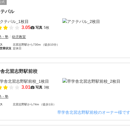
公式
クテパル
3.05
写真
5枚
塾・塾
幼児教室
ス
北習志野駅から730m （徒歩10分）
営業状況
定休日
学舎北習志野駅前校
3.01
写真
3枚
塾・塾
ス
北習志野駅から74m （徒歩1分）
早学舎北習志野駅前校のオーナー様で