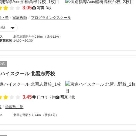
3.05
写真
3枚
塾・塾
家庭教師
プログラミングスクール
体験
ス
北習志野駅から930m （徒歩12分）
営業状況
14:00〜20:30
公式
ハイスクール 北習志野校
3.45
口コミ
2件
写真
3枚
校
学習塾・塾
ス
北習志野駅から74m （徒歩1分）