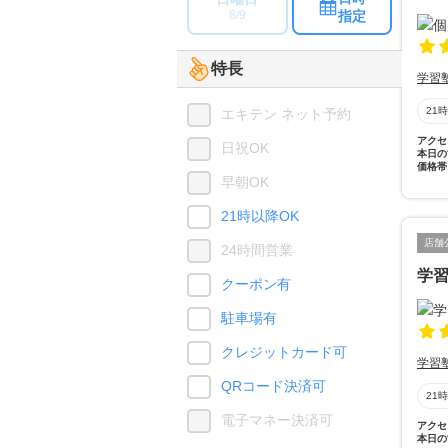
指定
8/9
特長
学習
21
エキテン ネット予約
アクセ
日祝OK
本日の
価格帯
早朝OK
21時以降OK
店舗
24時間営業
学
クーポン有
駐車場有
クレジットカード可
学習
QRコード決済可
21
電子マネー決済可
アクセ
本日の