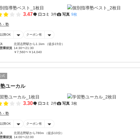
3.47
口コミ
3件
写真
9枚
塾・塾
時以降OK
クーポン有
ス
北習志野駅から1.1km （徒歩15分）
営業状況
14:30〜21:30
￥7,560〜￥14,040
公式
習塾ユーカル
3.30
口コミ
2件
写真
3枚
塾・塾
時以降OK
クーポン有
ス
北習志野駅から780m （徒歩10分）
営業状況
14:00〜22:00