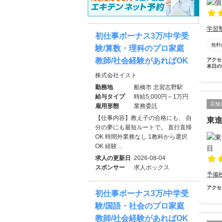
学習
初仕事ボーナス3万/中学受
無料
験/算数・理科のプロ家庭
教師/社会経験があればOK
アクセ
本日の
株式会社イスト
勤務地
船橋市 北習志野駅
給与タイプ
時給5,000円～1万円
店舗
雇用形態
業務委託
【仕事内容】教え子の合格にも、 自
東進
分の夢にも最短ルートで。 直行直帰
OK 時間外業務なし 1教科から選択
OK 経験…
求人の更新日
2026-08-04
スポンサー
求人ボックス
予備
アクセ
初仕事ボーナス3万/中学受
験/国語・社会のプロ家庭
教師/社会経験があればOK