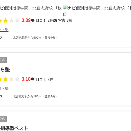
3.39
口コミ
2件
写真
3枚
塾・塾
ス
北習志野駅から500m （徒歩7分）
公式
くら塾
3.18
口コミ
2件
塾・塾
ス
北習志野駅から180m （徒歩3分）
公式
別指導塾ベスト