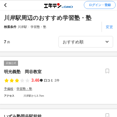
ログイン・登録
川岸駅周辺のおすすめ学習塾・塾
変更
検索条件
川岸駅
学習塾・塾
7
件
店舗公式
明光義塾 岡谷教室
3.46
口コミ
2件
予備校
学習塾・塾
アクセス
川岸駅から3.7km
いずみ塾岡谷駅前校