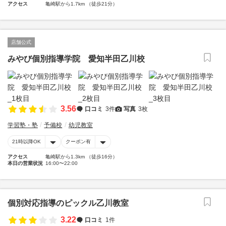
アクセス
亀崎駅から1.7km （徒歩21分）
店舗公式
みやび個別指導学院 愛知半田乙川校
3.56
口コミ
3件
写真
3枚
学習塾・塾
予備校
幼児教室
21時以降OK
クーポン有
アクセス
亀崎駅から1.3km （徒歩16分）
本日の営業状況
16:00〜22:00
個別対応指導のピックル乙川教室
3.22
口コミ
1件