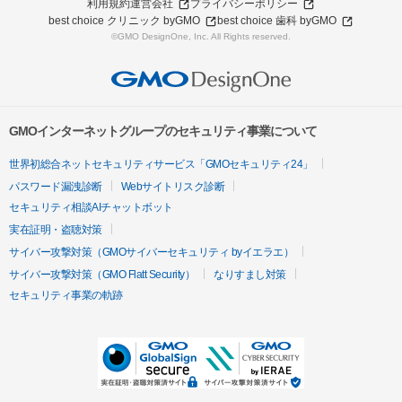
利用規約
運営会社
プライバシーポリシー
best choice クリニック byGMO
best choice 歯科 byGMO
©GMO DesignOne, Inc. All Rights reserved.
GMOインターネットグループのセキュリティ事業について
世界初総合ネットセキュリティサービス「GMOセキュリティ24」
パスワード漏洩診断
Webサイトリスク診断
セキュリティ相談AIチャットボット
実在証明・盗聴対策
サイバー攻撃対策（GMOサイバーセキュリティ byイエラエ）
サイバー攻撃対策（GMO Flatt Security）
なりすまし対策
セキュリティ事業の軌跡