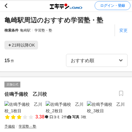
ログイン・登録
亀崎駅周辺のおすすめ学習塾・塾
変更
検索条件
亀崎駅
学習塾・塾
21時以降OK
15
件
店舗公式
佐鳴予備校 乙川校
3.38
口コミ
2件
写真
3枚
予備校
学習塾・塾