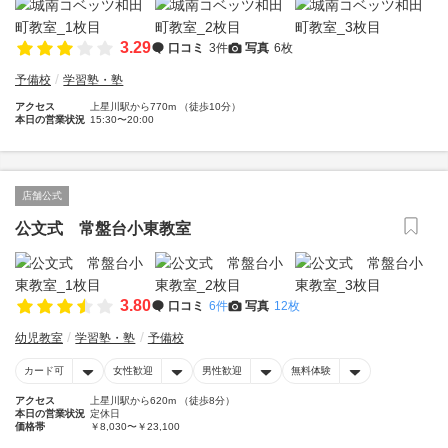
3.29
口コミ
3件
写真
6枚
予備校
学習塾・塾
アクセス
上星川駅から770m （徒歩10分）
本日の営業状況
15:30〜20:00
店舗公式
公文式 常盤台小東教室
3.80
口コミ
6件
写真
12枚
幼児教室
学習塾・塾
予備校
カード可
女性歓迎
男性歓迎
無料体験
アクセス
上星川駅から620m （徒歩8分）
本日の営業状況
定休日
価格帯
￥8,030〜￥23,100