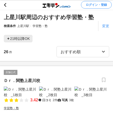
ログイン・登録
上星川駅周辺のおすすめ学習塾・塾
変更
検索条件
上星川駅
学習塾・塾
21時以降OK
26
件
店舗公式
Ｄｒ．関塾上星川校
3.42
口コミ
2件
写真
3枚
学習塾・塾