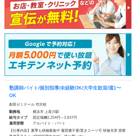
塾講師バイト/個別指導/未経験OK/大学生歓迎/週1〜
OK
創英ゼミナール 市沢校
勤務地
横浜市 上星川駅
給与タイプ
固定報酬2,254円～2,637円
雇用形態
アルバイト・パート
【仕事内容】夏季も積極募集中 履歴書不要/置きスーツ可 研修充実 授業