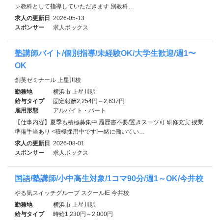
ン教科として指導していただきます 別教科…
求人の更新日
2026-05-13
スポンサー
求人ボックス
塾講師バイト/個別指導/未経験OK/大学生歓迎/週1〜
OK
創英ゼミナール 上星川校
勤務地
横浜市 上星川駅
給与タイプ
固定報酬2,254円～2,637円
雇用形態
アルバイト・パート
【仕事内容】夏季も積極募集中 履歴書不要/置きスーツ可 研修充実 授業
準備手当あり <積極採用中です!一緒に働いてい…
求人の更新日
2026-08-01
スポンサー
求人ボックス
国語/塾講師/小中高生対象/1コマ90分/週1～OK/今井校
やる気スイッチグループ スクールIE 今井校
勤務地
横浜市 上星川駅
給与タイプ
時給1,230円～2,000円