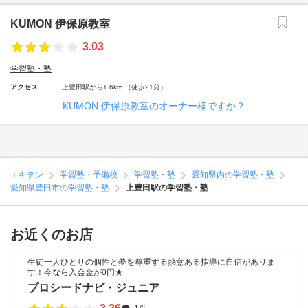
KUMON 伊保原教室
3.03
学習塾・塾
アクセス
上豊田駅から1.6km （徒歩21分）
KUMON 伊保原教室のオーナー様ですか？
エキテン
学習塾・予備校
学習塾・塾
愛知県内の学習塾・塾
愛知県豊田市の学習塾・塾
上豊田駅の学習塾・塾
お近くのお店
生徒一人ひとりの個性と夢を尊重する熱意ある指導に自信がありま
す！今なら入会金が0円★
プロシードナビ・ジュニア