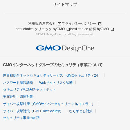
サイトマップ
利用規約
運営会社
プライバシーポリシー
best choice クリニック byGMO
best choice 歯科 byGMO
©GMO DesignOne, Inc. All Rights reserved.
GMOインターネットグループのセキュリティ事業について
世界初総合ネットセキュリティサービス「GMOセキュリティ24」
パスワード漏洩診断
Webサイトリスク診断
セキュリティ相談AIチャットボット
実在証明・盗聴対策
サイバー攻撃対策（GMOサイバーセキュリティ byイエラエ）
サイバー攻撃対策（GMO Flatt Security）
なりすまし対策
セキュリティ事業の軌跡