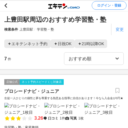
ログイン・登録
上豊田駅周辺のおすすめ学習塾・塾
変更
検索条件
上豊田駅
学習塾・塾
エキテンネット予約
日祝OK
21時以降OK
7
件
店舗公式
ネット予約スピードくじ対象店
プロシードナビ・ジュニア
生徒一人ひとりの個性と夢を尊重する熱意ある指導に自信があります！今なら入会金が0円★
3.26
口コミ
1件
写真
1枚
学習塾・塾
家庭教師