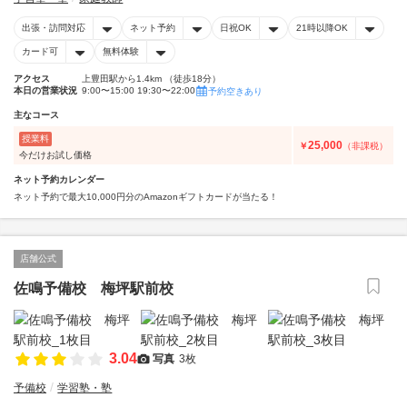
出張・訪問対応
ネット予約
日祝OK
21時以降OK
カード可
無料体験
アクセス
上豊田駅から1.4km （徒歩18分）
本日の営業状況
9:00〜15:00 19:30〜22:00
予約空きあり
主なコース
授業料
25,000
￥
（非課税）
今だけお試し価格
ネット予約カレンダー
ネット予約で最大10,000円分のAmazonギフトカードが当たる！
店舗公式
佐鳴予備校 梅坪駅前校
3.04
写真
3枚
予備校
学習塾・塾